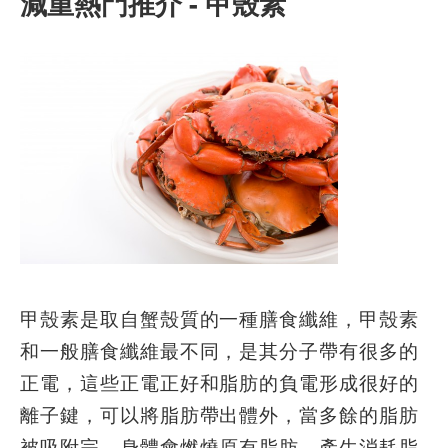
減重熱門推介 -
甲殼素
甲殼素是取自蟹殼質的一種膳食纖維，甲殼素
和一般膳食纖維最不同，是其分子帶有很多的
正電，這些正電正好和脂肪的負電形成很好的
離子鍵，可以將脂肪帶出體外，當多餘的脂肪
被吸附完，身體會燃燒原有脂肪，產生消耗脂