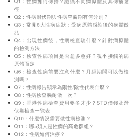
Q1：性病如何傳播？認識不同病原體及其傳播途
徑
Q2：性病潛伏期與性病空窗期有何分別？
Q3：常見8大性病症狀：受病原體感染後的身體徵
兆
Q4：出現性病後，性病檢查驗什麼？針對病原體
的檢測方法
Q5：檢查性病項目是否愈多愈好？視乎接觸的病
原體而定
Q6：檢查性病前要注意什麼？月經期間可以做檢
測嗎？
Q7：性病報告顯示為陽性/陰性代表什麼？
Q8：性病檢查幾耐做一次？
Q9：香港性病檢查費用要多才少？STD價錢及潛
伏期檢查一覽表
Q10：什麼情況需要做性病檢測？
Q11：哪5類人是性病的高危群組？
Q12：性病如何治療？