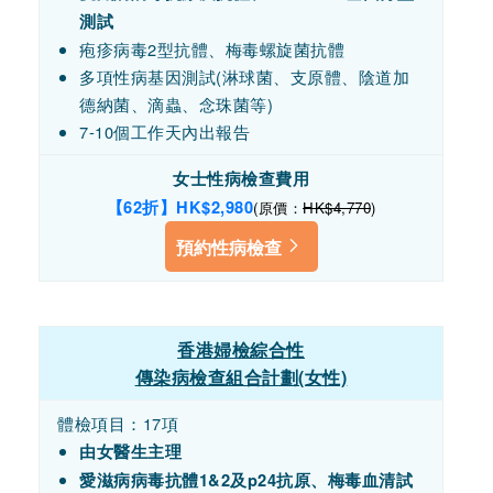
測試
疱疹病毒2型抗體、梅毒螺旋菌抗體
多項性病基因測試(淋球菌、支原體、陰道加
德納菌、滴蟲、念珠菌等)
7-10個工作天內出報告
女士性病檢查費用
【62折】HK$2,980
(原價：
HK$4,770
)
預約性病檢查
香港婦檢綜合性
傳染病檢查組合計劃(女性)
體檢項目：17項
由女醫生主理
愛滋病病毒抗體1&2及p24抗原、梅毒血清試