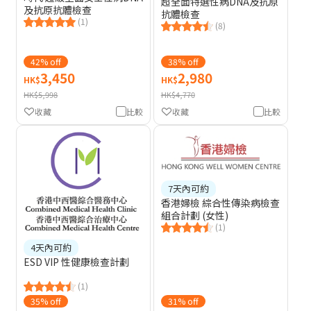
超全面特選性病DNA及抗原
及抗原抗體檢查
抗體檢查
(1)
(8)
42% off
38% off
3,450
2,980
HK$
HK$
HK$5,998
HK$4,770
收藏
比較
收藏
比較
7天內可約
香港婦檢 綜合性傳染病檢查
組合計劃 (女性)
(1)
4天內可約
ESD VIP 性健康檢查計劃
(1)
35% off
31% off