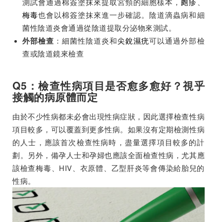
測試會通過棉簽塗抹來提取宮頸的細胞樣本，
皰疹
、
梅毒
也會以棉簽塗抹來進一步確認。陰道滴蟲病和細
菌性陰道炎會通過從陰道提取分泌物來測試。
：細菌性陰道炎和
尖銳濕疣
可以通過外部檢
外部檢查
查或陰道鏡來檢查
Q5：檢查性病項目是否愈多愈好？視乎
接觸的病原體而定
由於不少性病都未必會出現性病症狀，因此選擇檢查性病
項目較多，可以覆蓋到更多性病。如果沒有定期檢測性病
的人士，應該首次檢查性病時，盡量選擇項目較多的計
劃。另外，備孕人士和孕婦也應該全面檢查性病，尤其應
該檢查梅毒、HIV、衣原體、乙型肝炎等會傳染給胎兒的
性病。