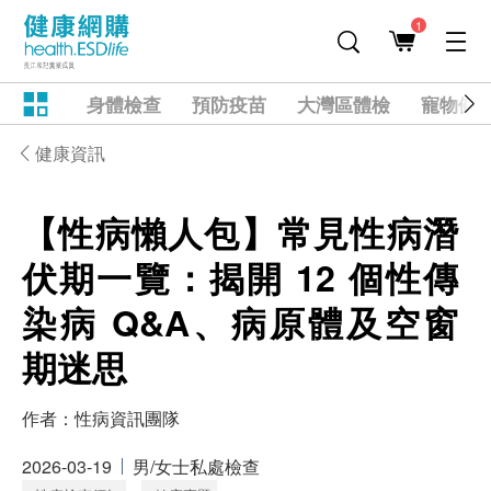
1
身體檢查
預防疫苗
大灣區體檢
寵物健
健康資訊
【性病懶人包】常見性病潛
伏期一覽：揭開 12 個性傳
染病 Q&A、病原體及空窗
期迷思
作者：
性病資訊團隊
2026-03-19
男/女士私處檢查