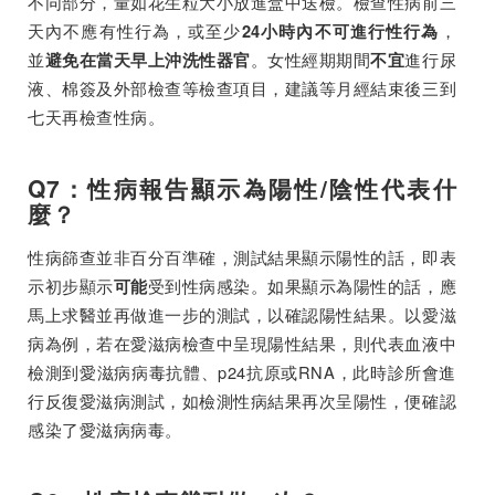
不同部分，量如花生粒大小放進盒中送檢。檢查性病前三
天內不應有性行為，或至少
，
24小時內不可進行性行為
並
。女性經期期間
進行尿
避免在當天早上沖洗性器官
不宜
液、棉簽及外部檢查等檢查項目，建議等月經結束後三到
七天再檢查性病。
Q7：性病報告顯示為陽性/陰性代表什
麼？
性病篩查並非百分百準確，測試結果顯示陽性的話，即表
示初步顯示
受到性病感染。如果顯示為陽性的話，應
可能
馬上求醫並再做進一步的測試，以確認陽性結果。以愛滋
病為例，若在愛滋病檢查中呈現陽性結果，則代表血液中
檢測到愛滋病病毒抗體、p24抗原或RNA，此時診所會進
行反復愛滋病測試，如檢測性病結果再次呈陽性，便確認
感染了愛滋病病毒。