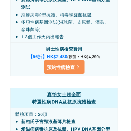
測試
疱疹病毒2型抗體、梅毒螺旋菌抗體
多項性病基因測試(淋球菌、支原體、滴蟲、
念珠菌等)
1-3個工作天內出報告
男士性病檢查費用
【56折】HK$2,480
(原價：
HK$4,390
)
預約性病檢查
嘉怡女士超全面
特選性病DNA及抗原抗體檢查
體檢項目：20項
新柏氏子宮頸液基薄片檢查
愛滋病病毒抗原及抗體、HPV DNA基因分型