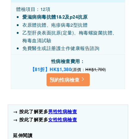
體檢項目：12項
愛滋病病毒抗體1&2及p24抗原
衣原體抗體、疱疹病毒2型抗體
乙型肝炎表面抗原(定量)、梅毒螺旋菌抗體、
梅毒血清試驗
免費醫生或註册護士作健康報告諮詢
性病檢查費用：
【81折】HK$1,380
(原價：
HK$1,700
)
預約性病檢查
→ 按此了解更多
男性性病檢查
→ 按此了解更多
女性性病檢查
延伸閱讀