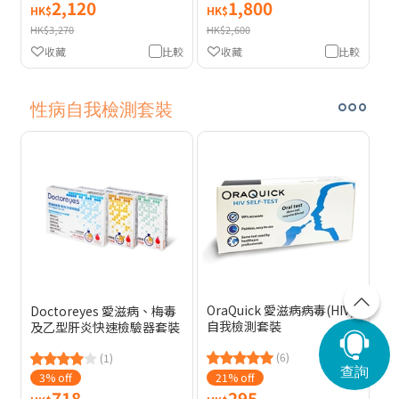
2,120
1,800
HK$
HK$
HK$3,270
HK$2,600
收藏
比較
收藏
比較
性病自我檢測套裝
OraQuick 愛滋病病毒(HIV)
Doctoreyes 愛滋病、梅毒
自我檢測套裝
及乙型肝炎快速檢驗器套裝
(6)
(1)
查詢
3% off
21% off
718
295