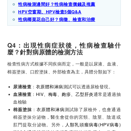
性病檢測邊間好？性病檢查價錢及推薦
HPV空窗期、HPV檢查5個Q&A
性病椰菜花自己好？病徵、檢查和治療
Q4：出現性病症狀後，性病檢查驗什
麼？針對病原體的檢測方法
檢查性病方式根據不同疾病而定，一般是以尿液、血液、
棉簽塗抹、口腔塗抹、外部檢查為主，具體分類如下：
：
衣原體和淋病
測試可以透過尿檢發現。
尿液檢查
：
HIV、梅毒、皰疹、乙型肝炎
通常是通過抽
血液檢查
血檢驗
：
衣原體和淋病
測試除了尿檢外，也會通過
棉簽塗抹
棉簽塗抹分泌物，醫生會從你的宮頸、陰莖、陰道或
肛門提取分泌物。另外，
人類乳頭瘤病毒(HPV病毒)