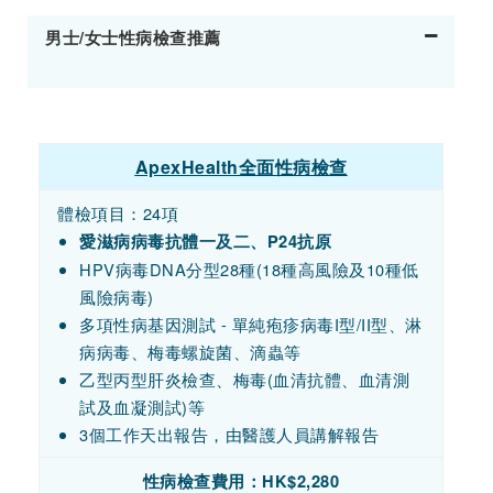
男士/女士性病檢查推薦
ApexHealth全面性病檢查
體檢項目：24項
愛滋病病毒抗體一及二、P24抗原
HPV病毒DNA分型28種(18種高風險及10種低
風險病毒)
多項性病基因測試 - 單純疱疹病毒I型/II型、淋
病病毒、梅毒螺旋菌、滴蟲等
乙型丙型肝炎檢查、梅毒(血清抗體、血清測
試及血凝測試)等
3個工作天出報告，由醫護人員講解報告
性病檢查費用：
HK$
2,280