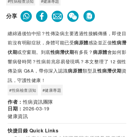
#性病檢查須知
#健康專題
分享
纏綿過後怕中招？性傳染病主要透過性接觸傳播，即使目
前沒有明顯症狀，身體可能已受
感染並正值
病原體
性病潛
或空窗期。到底
有多長？
會如何影
伏期
性病潛伏期
病原體
響病發時間？性病前兆容易發現嗎？本文整理了 12 個性
傳染病 Q&A，帶你深入認識
類型及
資
病原體
性病潛伏期
訊，守護性健康！
#性病檢查須知
#健康專題
作者：
性病資訊團隊
日期：
2026-03-19
健康資訊
快捷目錄 Quick Links