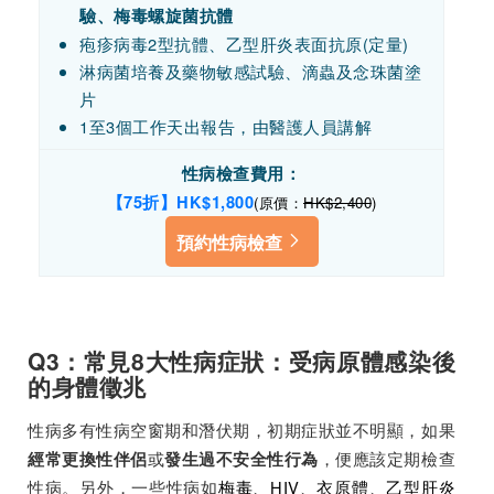
驗、梅毒螺旋菌抗體
疱疹病毒2型抗體、乙型肝炎表面抗原(定量)
淋病菌培養及藥物敏感試驗、滴蟲及念珠菌塗
片
1至3個工作天出報告，由醫護人員講解
性病檢查費用：
【75折】HK$1,800
(原價：
HK$2,400
)
預約性病檢查
Q3：常見8大性病症狀：受病原體感染後
的身體徵兆
性病多有性病空窗期和潛伏期，初期症狀並不明顯，如果
或
，便應該定期檢查
經常更換性伴侶
發生過不安全性行為
性病。另外，一些性病如
梅毒、HIV、衣原體、乙型肝炎