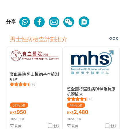
分享
男士性病檢查計劃推介
寶血醫院 男士性病基本檢測
組合
(6)
超全面特選性病DNA及抗原
抗體檢查
(3)
37% off
44% off
950
2,480
HK$
HK$
HK$1,500
HK$4,390
收藏
比較
收藏
比較