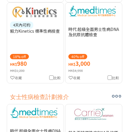
4天內可約
時代 超級全面男士性病DNA
毅力Kinetics 標準性病檢查
及抗原抗體檢查
18% off
40% off
980
3,000
HK$
HK$
HK$1,200
HK$4,998
收藏
比較
收藏
比較
女士性病檢查計劃推介
時代 超級全面女士性病DNA