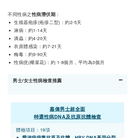
不同性病之
：
性病潛伏期
生殖器疱疹(疱疹二型)：約2-5天
淋病：約1-14天
滴蟲：約4-20天
衣原體感染：約7-21天
梅毒：約9-90天
性病疣(椰菜花)：約 1-8個月，平均為3個月
男士/女士性病檢查推薦
嘉偉男士超全面
特選性病DNA及抗原抗體檢查
體檢項目：19項
愛滋病病毒抗原及抗體、HPV DNA基因分型