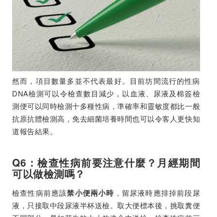
然而，項目數量多並不代表最好。目前坊間流行的性病
DNA檢測可以令檢查數目減少，以血液、尿液及棉簽檢
測便可以同時檢測十多種性病，準確率和靈敏度都比一般
抗原抗體檢測高，免去細菌培養時間也可以令客人更快知
道報告結果。
Q6：檢查性病前要注意什麼？月經期間
可以做檢測嗎？
檢查性病前應該
，留尿液時應排掉前段尿
禁小便兩小時
液，只接取中段尿液半杯送檢。取大便標本後，挑取糞便