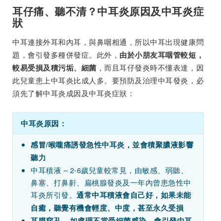
耳仔痛、聽不清？中耳炎原因及中耳炎症
狀
中耳連接外耳和內耳，與鼻咽相通，所以中耳出現健康問
題，會引發多種併發症。此外，
由於小朋友耳咽管較短，
，而且耳仔發炎時不懂表達，因
較易受損及積污垢、細菌
此兒童患上中耳炎比成人多。要預防及治理中耳發炎，必
須先了解中耳炎成因及中耳炎症狀：
中耳炎原因：
感冒/喉嚨痛誘發急性中耳炎，並會積聚膿液影響
聽力
中耳積液 – 2-6歲兒童較常見，由敏感、弱聽、
鼻塞、打鼻鼾、扁桃腺發炎及一年內曾患急性中
耳炎所引發。
通常中耳積液會自己好，如果未能
自癒，聽覺有機會輕度、中度，甚至永久受損
耳膜穿孔 – 如處理不當受細菌感染，會引發中耳