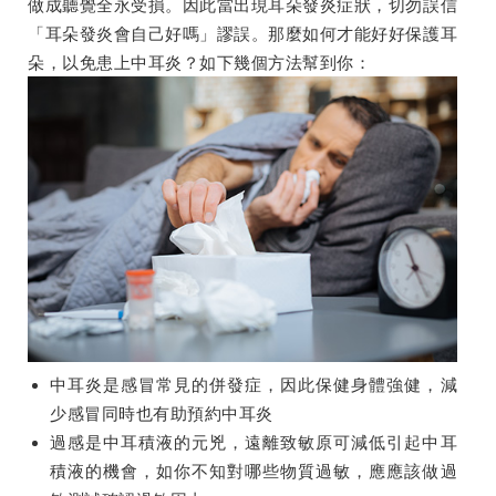
做成聽覺全永受損。因此當出現耳朵發炎症狀，切勿誤信
「耳朵發炎會自己好嗎」謬誤。那麼如何才能好好保護耳
朵，以免患上中耳炎？如下幾個方法幫到你：
中耳炎是感冒常見的併發症，因此保健身體強健，減
少感冒同時也有助預約中耳炎
過感是中耳積液的元兇，遠離致敏原可減低引起中耳
積液的機會，如你不知對哪些物質過敏，應應該做過