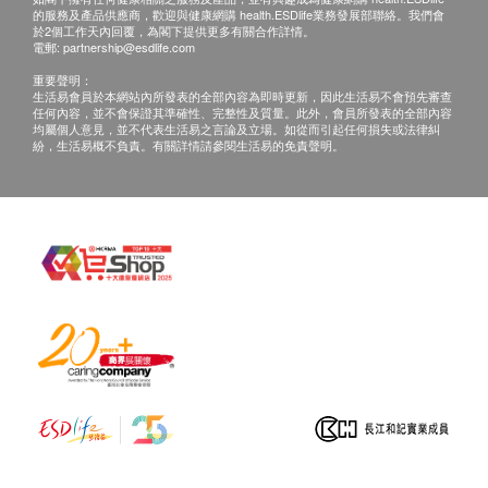
的服務及產品供應商，歡迎與健康網購 health.ESDlife業務發展部聯絡。我們會
於2個工作天內回覆，為閣下提供更多有關合作詳情。
電郵:
partnership@esdlife.com
重要聲明：
生活易會員於本網站內所發表的全部內容為即時更新，因此生活易不會預先審查
任何內容，並不會保證其準確性、完整性及質量。此外，會員所發表的全部內容
均屬個人意見，並不代表生活易之言論及立場。如從而引起任何損失或法律糾
紛，生活易概不負責。有關詳情請參閱生活易的免責聲明。