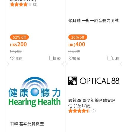
(2)
傾耳聽 一對一純音聽力測試
52% off
20% off
200
400
HK$
HK$
HK$420
HK$500
收藏
比較
收藏
比較
眼鏡88 青少年綜合聽覺評
估 (7至17歲)
(2)
甘峰 基本聽覺檢查