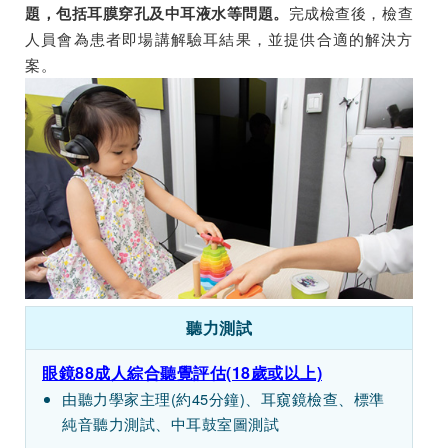
完成檢查後，檢查
題，包括耳膜穿孔及中耳液水等問題。
人員會為患者即場講解驗耳結果，並提供合適的解決方
案。
聽力測試
眼鏡88成人綜合聽覺評估(18歲或以上)
由聽力學家主理(約45分鐘)、耳窺鏡檢查、標準
純音聽力測試、中耳鼓室圖測試