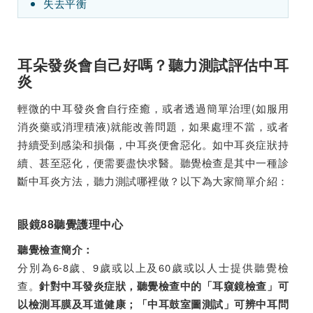
失去平衡
耳朵發炎會自己好嗎？聽力測試評估中耳
炎
輕微的中耳發炎會自行痊癒，或者透過簡單治理(如服用
消炎藥或消理積液)就能改善問題，如果處理不當，或者
持續受到感染和損傷，中耳炎便會惡化。如中耳炎症狀持
續、甚至惡化，便需要盡快求醫。聽覺檢查是其中一種診
斷中耳炎方法，聽力測試哪裡做？以下為大家簡單介紹：
眼鏡88聽覺護理中心
聽覺檢查簡介：
分別為6-8歲、9歲或以上及60歲或以人士提供聽覺檢
查。
針對中耳發炎症狀，聽覺檢查中的「耳窺鏡檢查」可
以檢測耳膜及耳道健康；「中耳鼓室圖測試」可辨中耳問