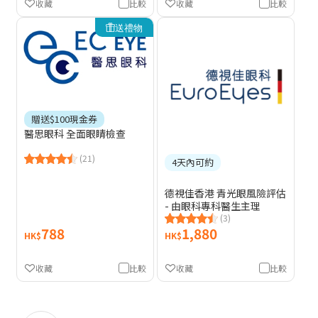
收藏
比較
收藏
比較
送禮物
贈送$100現金券
醫思眼科 全面眼睛檢查
(21)
4天內可約
德視佳香港 青光眼風險評估
- 由眼科專科醫生主理
(3)
788
1,880
HK$
HK$
收藏
比較
收藏
比較