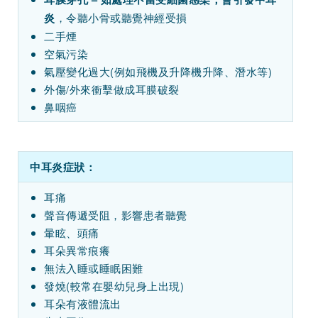
，令聽小骨或聽覺神經受損
炎
二手煙
空氣污染
氣壓變化過大(例如飛機及升降機升降、潛水等)
外傷/外來衝擊做成耳膜破裂
鼻咽癌
中耳炎症狀：
耳痛
聲音傳遞受阻，影響患者聽覺
暈眩、頭痛
耳朵異常痕癢
無法入睡或睡眠困難
發燒(較常在嬰幼兒身上出現)
耳朵有液體流出