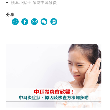
護耳小貼士 預防中耳發炎
分享