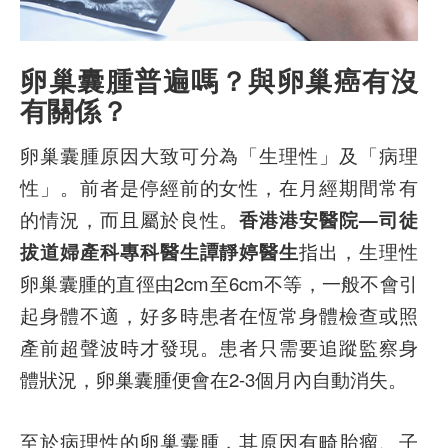
卵巢囊腫普遍嗎？與卵巢癌有沒
有關係？
卵巢囊腫原因大致可分為「生理性」及「病理
性」。前者是停經前的女性，在月經期間常有
的情況，而且屬於良性。
香港港安醫院—司徒
拔道婦產科專科醫生譚靜婷醫生
指出，生理性
卵巢囊腫的直徑由2cm至6cm不等，一般不會引
起身體不適，好多時患者在恆常身體檢查或照
產前超聲波時才發現。患者只需要追蹤監察身
體狀況，卵巢囊腫便會在2-3個月內自動消失。
至於病理性的卵巢囊腫，其原因有畸胎瘤、子