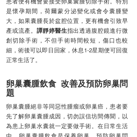
患者便有機會要接受卵巢囊腫切除手術。特別
是懷孕期間，荷爾蒙分泌變化或會令囊腫變
大，如果囊腫長於盆腔位置，更有機會引致早
產或流產。
譚靜婷醫生
指出透過腹腔鏡進行微
創切除手術，不但手術時間較短，傷口也較
細，術後可以即日回家，休息1-2星期便可回復
正常生活了。
卵巢囊腫飲食
改善及預防卵巢問
題
卵巢囊腫絕非等同惡性腫瘤或卵巢癌，患者要
先了解卵巢囊腫成因，切勿誤信坊間傳聞，以
為患上卵巢水囊就一定要做手術。在日常生活
中，卵巢囊腫飲食是保養卵巢、預防卵巢問