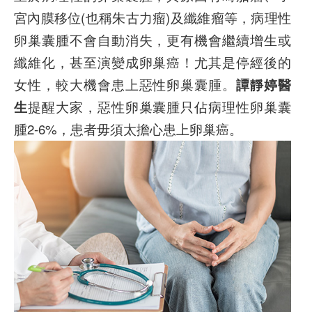
宮內膜移位(也稱朱古力瘤)及纖維瘤等，病理性
卵巢囊腫不會自動消失，更有機會繼續增生或
纖維化，甚至演變成卵巢癌！尤其是停經後的
女性，較大機會患上惡性卵巢囊腫。
譚靜婷醫
生
提醒大家，惡性卵巢囊腫只佔病理性卵巢囊
腫2-6%，患者毋須太擔心患上卵巢癌。