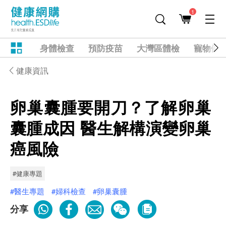
1
身體檢查
預防疫苗
大灣區體檢
寵物健
健康資訊
卵巢囊腫要開刀？了解卵巢
囊腫成因 醫生解構演變卵巢
癌風險
#健康專題
#醫生專題
#婦科檢查
#卵巢囊腫
分享