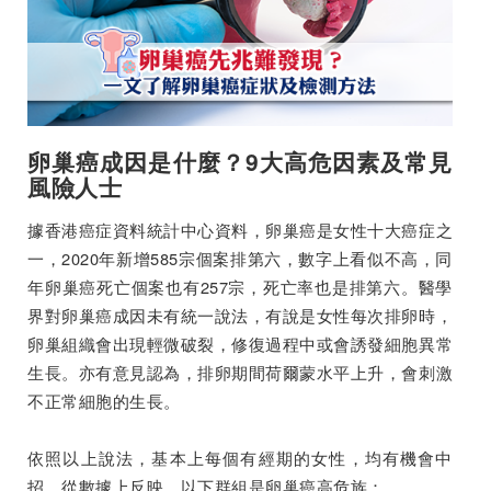
卵巢癌成因是什麼？9大高危因素及常見
風險人士
據香港癌症資料統計中心資料，卵巢癌是女性十大癌症之
一，2020年新增585宗個案排第六，數字上看似不高，同
年卵巢癌死亡個案也有257宗，死亡率也是排第六。醫學
界對卵巢癌成因未有統一說法，有說是女性每次排卵時，
卵巢組織會出現輕微破裂，修復過程中或會誘發細胞異常
生長。亦有意見認為，排卵期間荷爾蒙水平上升，會刺激
不正常細胞的生長。
依照以上說法，基本上每個有經期的女性，均有機會中
招，從數據上反映，以下群組是卵巢癌高危族：