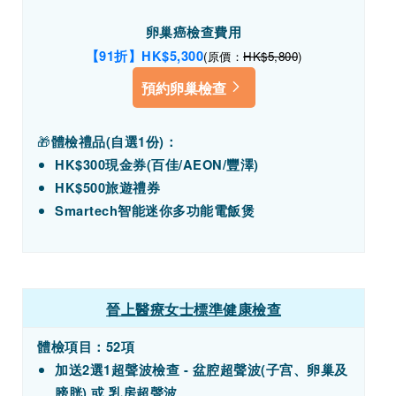
卵巢癌檢查費用
【91折】HK
$5,300
(原價：
HK$5,800
)
預約卵巢檢查
🎁
體檢禮品(自選1份)：
HK$300現金券(百佳/AEON/豐澤)
HK$500旅遊禮券
Smartech智能迷你多功能電飯煲
晉上醫療女士標準健康檢查
體檢項目：52項
加送2選1超聲波檢查 - 盆腔超聲波(子宫、卵巢及
膀胱) 或 乳房超聲波