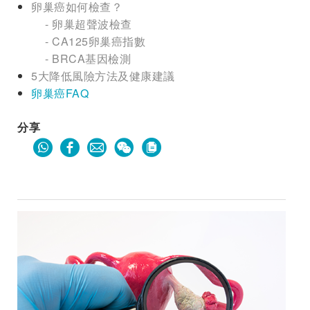
卵巢癌如何檢查？
- 卵巢超聲波檢查
- CA125卵巢癌指數
- BRCA基因檢測
5大降低風險方法及健康建議
卵巢癌FAQ
分享