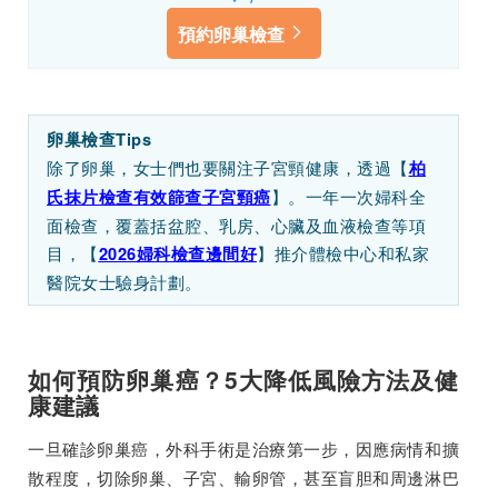
預約卵巢檢查
卵巢檢查Tips
除了卵巢，女士們也要關注子宮頸健康，透過【
柏
】。一年一次婦科全
氏抹片檢查有效篩查子宮頸癌
面檢查，覆蓋括盆腔、乳房、心臟及血液檢查等項
目，【
】推介體檢中心和私家
2026婦科檢查邊間好
醫院女士驗身計劃。
如何預防卵巢癌？5大降低風險方法及健
康建議
一旦確診卵巢癌，外科手術是治療第一步，因應病情和擴
散程度，切除卵巢、子宮、輸卵管，甚至盲胆和周邊淋巴