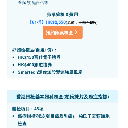
養師飲食評估等
卵巢癌檢查費用
【61折】HK
$2,550
(原價：
HK$4,200
)
預約卵巢檢查
🎁
體檢禮品(自選1份)：
HK$150百佳電子禮券
HK$400旅遊禮券
Smartech迷你無段變速強風風扇
香港婦檢基本婦科檢查(柏氏抺片及癌症指標)
體檢項目：48項
癌症指標測試(卵巢癌及乳癌)、柏氏子宮頸細胞
檢查