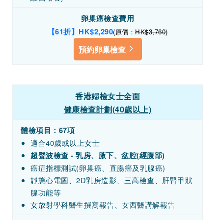
卵巢癌檢查費用
【61折】HK
$2,290
(原價：
HK$3,760
)
預約卵巢檢查
香港婦檢女士全面
健康檢查計劃(40歲以上)
體檢項目：67項
適合40歲或以上女士
超聲波檢查 - 乳房、腋下、盆腔(經腹部)
癌症指標測試(卵巢癌、直腸癌及乳腺癌)
靜態心電圖、2D乳房造影、三高檢查、肝腎甲狀
腺功能等
女放射學科醫生撰寫報告、女西醫講解報告