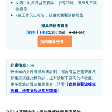
女醫生乳房及盆腔觸診、肝腎功能、痛風及三高
檢查等
7個工作天出報告，並由女西醫講解報告
卵巢癌檢查費用
【69折】HK
$2,200
(原價：
HK$3,200
)
預約卵巢檢查
卵巢檢查Tips
較全面的女性身體檢查計劃，都會有盆腔超聲波及
卵巢癌癌症指標測試，提升診斷子宮病的準確度。
更多盆腔超聲波檢查推介，
請看【
盆腔超聲波檢查
】
收費、檢查過程及常見問題
BRCA基因檢測：評估遺傳性卵巢癌風險