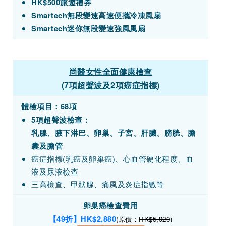
HK$500旅遊禮券
Smartech無段變速高速便攜冷凍風扇
Smartech迷你無段變速強風風扇
尚醫女性全面健康檢查
(7項超聲波及2項癌症指標)
體檢項目：68項
5項超聲波檢查：
乳腺、腋下淋巴、卵巢、子宮、肝臟、膀胱、膽
囊及膽管
癌症指標(乳癌及卵巢癌)、心血管硬化程度、血
液及尿液檢查
三高檢查、甲狀腺、痛風及炎症指數等
卵巢癌檢查費用
【49折】HK
$2,880
(原價：
HK$5,920
)