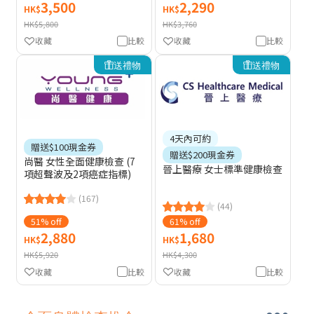
3,500
2,290
HK$
HK$
HK$5,800
HK$3,760
收藏
比較
收藏
比較
送禮物
送禮物
4天內可約
贈送$100現金券
贈送$200現金券
尚醫 女性全面健康檢查 (7
晉上醫療 女士標準健康檢查
項超聲波及2項癌症指標)
(167)
(44)
51% off
61% off
2,880
1,680
HK$
HK$
HK$5,920
HK$4,300
收藏
比較
收藏
比較