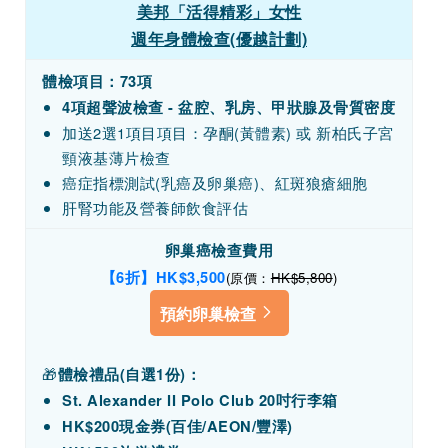
美邦「活得精彩」女性
週年身體檢查(優越計劃)
體檢項目：73項
4項超聲波檢查 - 盆腔、乳房、甲狀腺及骨質密度
加送2選1項目項目：孕酮(黃體素) 或 新柏氏子宮
頸液基薄片檢查
癌症指標測試(乳癌及卵巢癌)、紅斑狼瘡細胞
肝腎功能及營養師飲食評估
卵巢癌檢查費用
【6折】HK
$3,500
(原價：
HK$5,800
)
預約卵巢檢查
🎁
體檢禮品(自選1份)：
St. Alexander II Polo Club 20吋行李箱
HK$200現金券(百佳/AEON/豐澤)