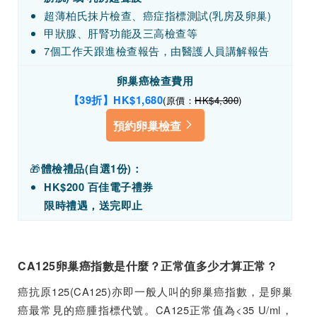
超薄柏氏抹片檢查、癌症指標測試(乳房及卵巢)
甲狀腺、肝腎功能及三高檢查等
7個工作天跟進檢查報告，由醫護人員講解報告
卵巢癌檢查費用
【39折】HK
$1,680
(原價：
HK$4,300
)
預約卵巢檢查
🎁
體檢禮品(自選1份)：
HK$200 百佳電子禮券
限時禮遇，送完即止
CA125卵巢癌指數是什麼？正常值多少才算正常？
癌抗原125(CA125)亦即一般人叫的卵巢癌指數，是卵巢
癌最常見的癌腫指標代號。CA125正常值為<35 U/ml，