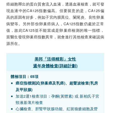
癌細胞釋出的蛋白質會流入血液，透過血液檢查，就可發
現血液中的CA125指數偏高。但要留意的是，CA125偏
高的原因有好多，例如子宮內膜異位、闌尾炎、良性卵巢
病變等。另外部份卵巢癌病人，CA125指數仍處於正常
值，故此CA125並不能當成是卵巢癌檢測的唯一指標，
當醫生發現卵巢癌指數異常，就會進行其他檢查來確認病
源所在。
美邦「活得精彩」女性
週年身體檢查(詳細計劃)
體檢項目：69項
癌症指標測試(卵巢癌及乳癌)、超聲波檢查(乳房
及甲狀腺)
加送2選1檢查項目：孕酮(黃體素) 或 新柏氏子宮
頸液基薄片檢查
心臟檢查、肝腎甲狀腺功能、紅斑狼瘡細胞及營