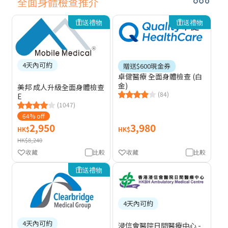
全面身體檢查推介
送禮物
送禮物
4天內可約
贈送$600現金券
卓健醫療 全面身體檢查 (白
金)
美邦 成人升級全面身體檢查
(84)
E
(1047)
64% off
2,950
3,980
HK$
HK$
HK$8,240
收藏
比較
收藏
比較
送禮物
4天內可約
4天內可約
浸信會醫院日間醫療中心 -