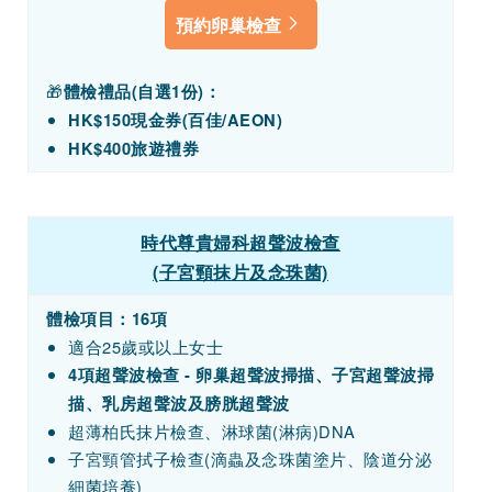
預約卵巢檢查
🎁
體檢禮品(自選1份)：
HK$150現金券(百佳/AEON)
HK$400旅遊禮券
時代尊貴婦科超聲波檢查
(子宮頸抹片及念珠菌)
體檢項目：16項
適合25歲或以上女士
4項超聲波檢查 - 卵巢超聲波掃描、子宮超聲波掃
描、乳房超聲波及膀胱超聲波
超薄柏氏抹片檢查、淋球菌(淋病)DNA
子宮頸管拭子檢查(滴蟲及念珠菌塗片、陰道分泌
細菌培養)