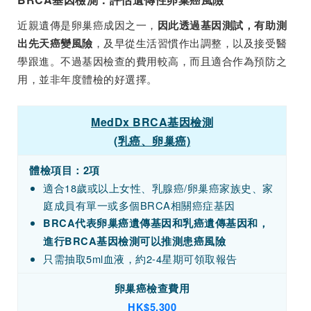
近親遺傳是卵巢癌成因之一，
因此透過基因測試，有助測
，及早從生活習慣作出調整，以及接受醫
出先天癌變風險
學跟進。不過基因檢查的費用較高，而且適合作為預防之
用，並非年度體檢的好選擇。
MedDx BRCA基因檢測
(乳癌、卵巢癌)
體檢項目：2項
適合18歲或以上女性、乳腺癌/卵巢癌家族史、家
庭成員有單一或多個BRCA相關癌症基因
BRCA代表卵巢癌遺傳基因和乳癌遺傳基因和，
進行BRCA基因檢測可以推測患癌風險
只需抽取5ml血液，約2-4星期可領取報告
卵巢癌檢查費用
HK
$5,300