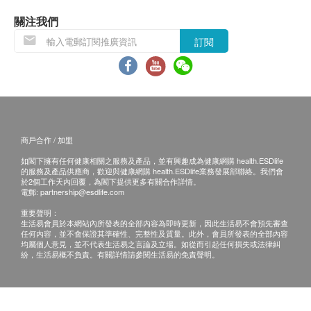
關注我們
訂閱
商戶合作 / 加盟
如閣下擁有任何健康相關之服務及產品，並有興趣成為健康網購 health.ESDlife
的服務及產品供應商，歡迎與健康網購 health.ESDlife業務發展部聯絡。我們會
於2個工作天內回覆，為閣下提供更多有關合作詳情。
電郵:
partnership@esdlife.com
重要聲明：
生活易會員於本網站內所發表的全部內容為即時更新，因此生活易不會預先審查
任何內容，並不會保證其準確性、完整性及質量。此外，會員所發表的全部內容
均屬個人意見，並不代表生活易之言論及立場。如從而引起任何損失或法律糾
紛，生活易概不負責。有關詳情請參閱生活易的免責聲明。