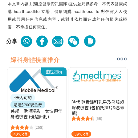
本文章內容由(醫療健康資訊團隊)提供並只供參考，不代表健康網
購 health.esdlife 立場，健康網購 health.esdlife 對任何人因使
用或誤用任何信息或內容，或對其依賴而造成的任何損失或損
害，不承擔任何責任。
分享
婦科身體檢查推介
送禮物
4天內可約
時代 尊貴婦科乳房及盆腔超
贈送$200現金券
聲波檢查 (包柏氏抹片&念珠
美邦「活得精彩」女性週年
菌)
身體檢查 (優越計劃)
(56)
(258)
40% off
39% off