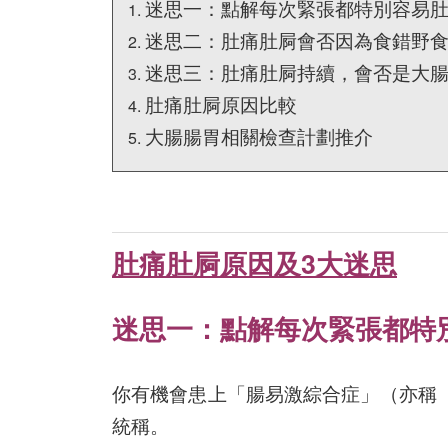
迷思一：點解每次緊張都特別容易
迷思二：肚痛肚屙會否因為食錯野
迷思三：肚痛肚屙持續，會否是大
肚痛肚屙原因比較
大腸腸胃相關檢查計劃推介
肚痛肚屙原因及3大迷思
迷思一：
點解每次緊張都特
你有機會患上「腸易激綜合症」（亦稱
統稱。