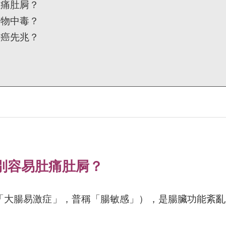
肚痛肚屙？
食物中毒？
腸癌先兆？
別容易肚痛肚屙？
「大腸易激症」，普稱「腸敏感」），是腸臟功能紊亂