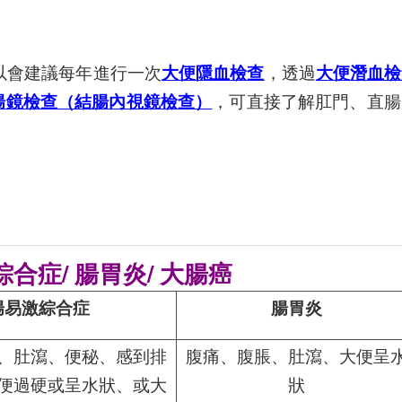
以會建議每年進行一次
大便隱血檢查
，透過
大便潛血檢
腸鏡檢查（結腸內視鏡檢查）
，可直接了解肛門、直腸
症/ 腸胃炎/ 大腸癌
腸易激綜合症
腸胃炎
、肚瀉、便秘、感到排
腹痛、腹脹、肚瀉、大便呈
便過硬或呈水狀、或大
狀