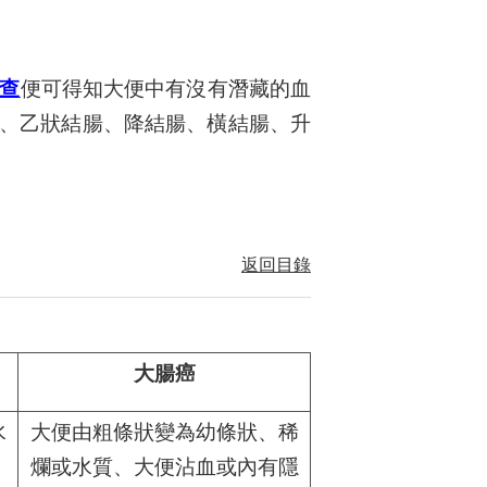
查
便可得知大便中有沒有潛藏的血
、乙狀結腸、降結腸、橫結腸、升
返回目錄
大腸癌
水
大便由粗條狀變為幼條狀、稀
爛或水質、大便沾血或內有隱