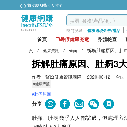
首次驗身指引及推介
熱門搜尋：
體檢送現金券/禮品
首頁
暑假健康充電
身體檢查
/
/
/
拆解肚痛原因、肚痾
主頁
健康資訊
全面
拆解肚痛原因、肚痾3
作者：
醫療健康資訊團隊
2020-03-12
全面
#健康專題
#肚痛原因
分享
肚痛、肚痾幾乎人人都試過，但處理方
揭曉以下3大迷思！