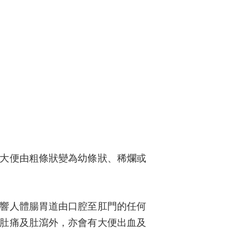
大便由粗條狀變為幼條狀、稀爛或
響人體腸胃道由口腔至肛門的任何
肚痛及肚瀉外，亦會有大便出血及