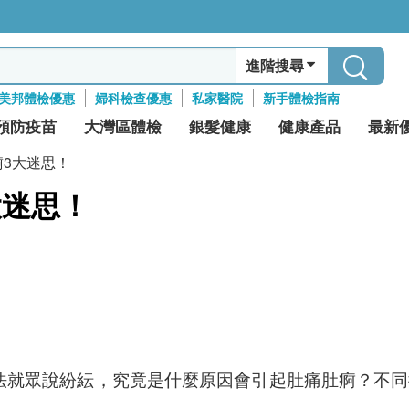
進階搜尋
美邦體檢優惠
婦科檢查優惠
私家醫院
新手體檢指南
預防疫苗
大灣區體檢
銀髮健康
健康產品
最新
3大迷思！
大迷思！
法就眾說紛紜，究竟是什麼原因會引起肚痛肚痾？不同