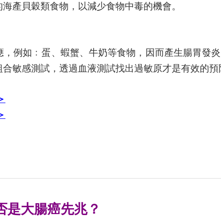
的海產貝穀類食物，以減少食物中毒的機會。
應，例如﹕蛋、蝦蟹、牛奶等食物，因而產生腸胃發炎
組合敏感測試，透過血液測試找出過敏原才是有效的預
＞
＞
否是大腸癌先兆？