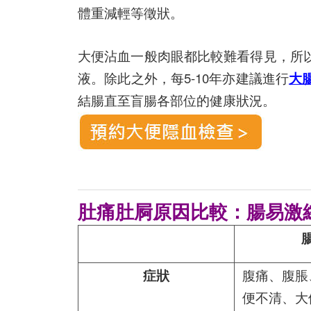
體重減輕等徵狀。
大便沾血一般肉眼都比較難看得見，所
液。除此之外，每5-10年亦建議進行
大
結腸直至盲腸各部位的健康狀況。
肚痛肚屙原因比較：腸易激綜合
症狀
腹痛、腹脹
便不清、大