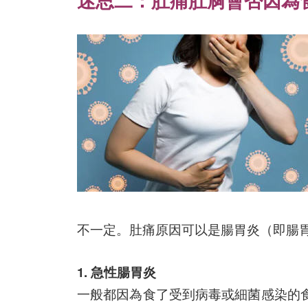
迷思二：
肚痛肚屙會否因為
不一定。肚痛原因可以是腸胃炎（即腸胃
1. 急性腸胃炎
一般都因為食了受到病毒或細菌感染的