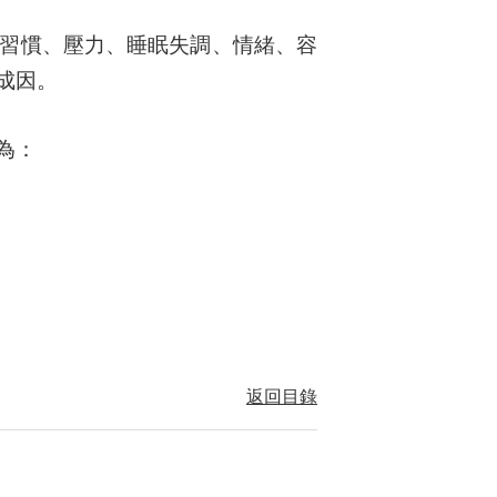
習慣、壓力、睡眠失調、情緒、容
成因。
為：
返回目錄