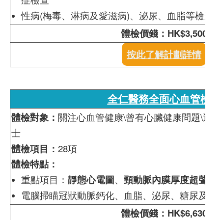
性病(梅毒、淋病及愛滋病)、泌尿、血脂等檢查
體檢價錢：HK$3,500
按此了解計劃詳情
全仁醫務全面心血管檢
體檢對象：
關注心血管健康\曾有心臟健康問題\運
士
體檢項目：
28項
體檢特點：
重點項目：
靜態心電圖
、
頸動脈內膜厚度超聲波
電腦掃瞄冠狀動脈鈣化、血脂、泌尿、糖尿及炎
體檢價錢：HK$6,630