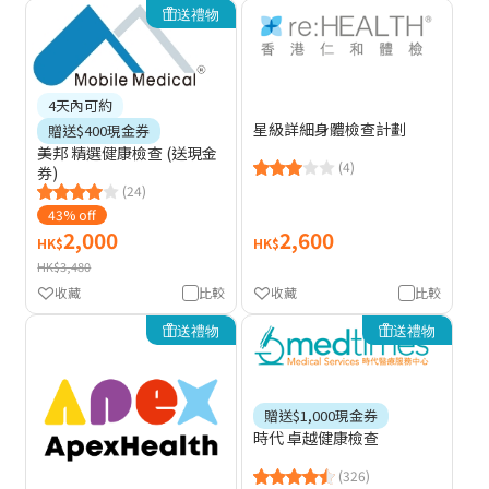
送禮物
4天內可約
星級詳細身體檢查計劃
贈送$400現金券
美邦 精選健康檢查 (送現金
(4)
券)
(24)
43% off
2,000
2,600
HK$
HK$
HK$3,480
收藏
比較
收藏
比較
送禮物
送禮物
贈送$1,000現金券
時代 卓越健康檢查
(326)