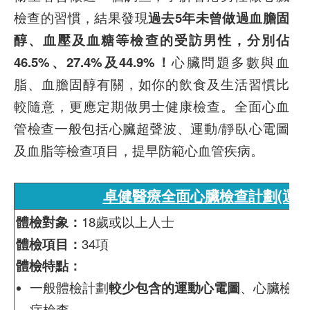
檢查的習慣，結果發現
過去5年未曾做過血膽固
醇、血壓及血糖等檢查的受訪男性，分別佔
46.5%、27.4%及44.9%！
心臟問題多數與血
脂、血膽固醇有關，如你的飲食及生活習慣比
較隨意，更應定期做男士健康檢查。全面心血
管檢查一般包括心臟超聲波、運動/靜臥心電圖
及血脂等檢查項目，提早防範心血管疾病。
卓健醫療全面心臟檢查計劃(運動
體檢對象：
18歲或以上人士
體檢項目：
34項
體檢特點：
一般體檢計劃
較少包含的運動心電圖
、心臟檢查
症檢查