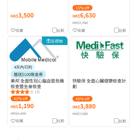
15% off
3,500
6,630
HK$
HK$
HK$7,780
收藏
比較
收藏
比較
送禮物
4天內可約
贈送$100現金券
美邦 全面性冠心腦血管危機
快驗保 全面心臟健康檢查計
檢查暨全身檢查
劃
(3)
43% off
49% off
1,190
3,880
HK$
HK$
HK$2,100
HK$7,680
收藏
比較
比較