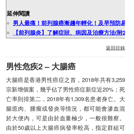
延伸閱讀
男人最痛！前列腺癌漸趨年輕化！及早預防易斷
【前列腺炎】了解症狀、病因及治療方法(附202
返回目錄
男性危疾2 – 大腸癌
大腸癌是香港男性癌症之首，2018年共有3,259
宗新增個案，幾乎佔了男性癌症新症近20%；死
亡率則排第二，2018年有1,309名患者身亡。大
腸瘜肉、腫瘤或發炎等情況，都可能會滲血混
於大便內，可是由於血量極少，一般很難察。
由於50歲以上大腸癌病發率較高，指定群組可