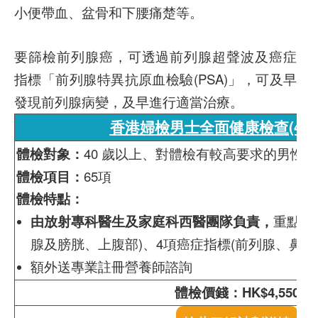
小便帶血、盆骨和下腰痛楚等。
要篩檢前列腺癌，可透過前列腺超聲波及癌症
指標「前列腺特異抗原血檢驗(PSA)」，可及早
發現前列腺病變，及早進行適當治療。
香港婦檢男士全面健康檢查(40 
體檢對象：
40 歲以上、對體檢有較高要求的男性
體檢項目：
65
項
體檢特點：
由放射專科醫生及家庭科西醫團隊負責，
重點項
腺及膀胱、上腹部)、4項癌症指標(前列腺、鼻咽
額外送專業註冊營養師諮詢
體檢價錢：HK$4,550