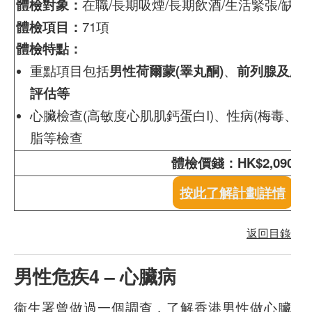
體檢對象：
在職/長期吸煙/長期飲酒/生活緊張/缺
體檢項目：
71項
體檢特點：
重點項目包括
男性荷爾蒙(睪丸酮)
、
前列腺及膀
評估等
心臟檢查(高敏度心肌肌鈣蛋白I)、性病(梅毒、
脂等檢查
體檢價錢：HK$2,090
按此了解計劃詳情
返回目錄
男性危疾4 – 心臟病
衞生署曾做過一個調查，了解香港男性做心臟