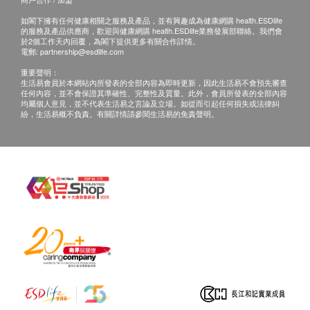
如閣下擁有任何健康相關之服務及產品，並有興趣成為健康網購 health.ESDlife
的服務及產品供應商，歡迎與健康網購 health.ESDlife業務發展部聯絡。我們會
於2個工作天內回覆，為閣下提供更多有關合作詳情。
電郵:
partnership@esdlife.com
重要聲明：
生活易會員於本網站內所發表的全部內容為即時更新，因此生活易不會預先審查
任何內容，並不會保證其準確性、完整性及質量。此外，會員所發表的全部內容
均屬個人意見，並不代表生活易之言論及立場。如從而引起任何損失或法律糾
紛，生活易概不負責。有關詳情請參閱生活易的免責聲明。