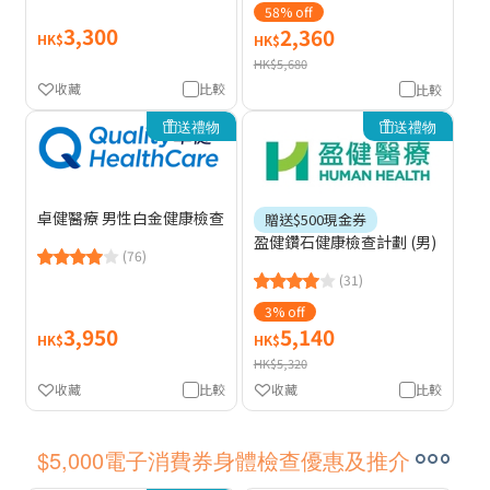
58% off
3,300
2,360
HK$
HK$
HK$5,680
收藏
比較
比較
送禮物
送禮物
卓健醫療 男性白金健康檢查
贈送$500現金券
盈健鑽石健康檢查計劃 (男)
(76)
(31)
3% off
3,950
5,140
HK$
HK$
HK$5,320
收藏
比較
收藏
比較
$5,000電子消費券身體檢查優惠及推介