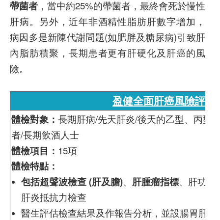
帶菌者
，當中約25%的帶菌者，最終會死於慢性
肝病。另外，近年非酒精性脂肪肝數字增加，
病因多是新陳代謝問題(如肥胖及糖尿病)引致肝
內脂肪積聚，長期患者更有肝硬化及肝癌的風
險。
盈健全面肝癌風險評估
體檢對象：
長期肝病/先天肝炎/後天的乙型、丙型
者/長期飲酒人士
體檢項目：
15項
體檢特點：
包括超聲波檢查 (肝及膽)
、
肝腫瘤指標
、肝功能
肝炎抵抗力檢查
醫生評估檢查結果及作報告分析，並設腸胃肝臟