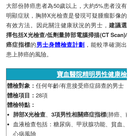
大部份肺癌患者為50歲以上，大約5%患者沒有
明顯症狀，胸肺X光檢查是發現可疑腫瘤影像的
有效方法。因此關注健康狀況的男士，
建議選
擇包括X光檢查/低劑量肺部電腦掃描(CT Scan)/
癌症指標
的
男士身體檢查計劃
，能較準確測出
患上肺癌的風險。
寶血醫院精明男性健康檢查
體檢對象：
任何年齡/有意接受癌症篩查的男士
體檢項目：
28項
體檢特點：
肺部X光檢查
、
3項男性相關癌症指標
(肺癌、前
血液檢查包括：糖尿病、甲狀腺功能、貧血、腎
心病風險