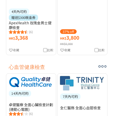
4天內可約
贈送$300現金券
ApexHealth 玫瑰金男士健
康檢查
37% off
(6)
3,368
3,800
HK$
HK$
HK$6,000
收藏
比較
收藏
比較
心血管健康檢查
14天內可約
7天內可約
卓健醫療 全面心臟檢查計劃
全仁醫務 全面心血管檢查
(運動心電圖)
(6)