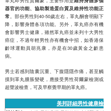
睪丸即男性賀爾蒙，主要作用是
維持身體多個
器官的功能、協助製造蛋白質及維持性功能正
常
。部份男性到40-50歲左右，睪丸酮會明顯下
降，影響身體各項功能。另外，睪丸癌亦有機
會影響男士健康，雖然睪丸癌並未列十大男性
癌症，不過年輕男性亦有機會中招，如香港保
齡球運動員胡兆康，亦是在30歲黃金之齡患
病。
男士若感到陰囊沉重、下腹隱隱作痛，甚至觸
摸到睪丸腫脹變硬，應接受男性荷爾蒙檢測或
超聲波檢查，可及早察覺早期的睪丸癌。
美邦詳細男性健康檢查