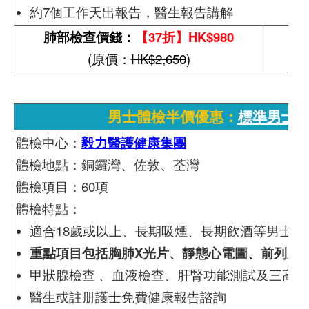
約7個工作天出報告，醫生報告講解
肺部檢查價錢：
【37折】HK$980
(原價：
HK$2,650
)
男士體檢半價優惠：
標準男士
體檢中心：
毅力醫護健康集團
體檢地點：銅鑼灣、佐敦、荃灣
體檢項目：60項
體檢特點：
適合18歲或以上、長期吸煙、長期飲酒等男士
重點項目包括胸肺X光片、靜態心電圖、前列腺
甲狀腺檢查 、血液檢查、肝腎功能測試及三高
醫生或註册護士免費健康報告諮詢