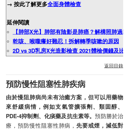
→ 按此了解更多
全面身體檢查
延伸閱讀
【肺部X光】肺部有陰影是肺癌？解構照肺過程
乾咳、喉嚨癢好難忍！拆解轉季咳嗽的原因
2D vs 3D乳房X光造影檢查 2021體檢價錢及比較
返回目錄
預防慢性阻塞性肺疾病
由於慢阻肺病尚未有治癒方案，但可以用藥物
來舒緩病情，例如支氣管擴張劑、類固醇、
PDE-4抑制劑、化痰藥及抗生素等。
預防勝於治
療，預防慢性阻塞性肺病，
先要戒煙，減低對