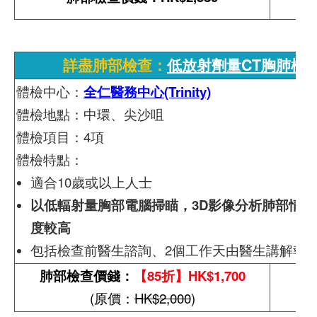
詳盡肺部檢查：
低放射劑量CT胸肺檢
體檢中心：
全仁醫務中心(Trinity)
體檢地點：中環、尖沙咀
體檢項目：4項
體檢特點：
適合10歲或以上人士
以低輻射量胸部電腦掃瞄，3D影像分析肺部情況
度較高
包括檢查前醫生諮詢、2個工作天由醫生講解報
肺部檢查價錢：
【85折】HK$1,700
(原價：
HK$2,000
)