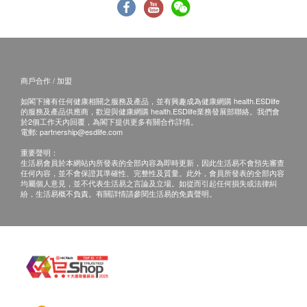
商戶合作 / 加盟
如閣下擁有任何健康相關之服務及產品，並有興趣成為健康網購 health.ESDlife
的服務及產品供應商，歡迎與健康網購 health.ESDlife業務發展部聯絡。我們會
於2個工作天內回覆，為閣下提供更多有關合作詳情。
電郵:
partnership@esdlife.com
重要聲明：
生活易會員於本網站內所發表的全部內容為即時更新，因此生活易不會預先審查
任何內容，並不會保證其準確性、完整性及質量。此外，會員所發表的全部內容
均屬個人意見，並不代表生活易之言論及立場。如從而引起任何損失或法律糾
紛，生活易概不負責。有關詳情請參閱生活易的免責聲明。