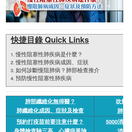
快捷目錄 Quick Links
慢性阻塞性肺疾病是什麼？
慢性阻塞性肺疾病成因、症狀
如何診斷慢阻肺病？肺部檢查推介
預防慢性阻塞性肺疾病
肺部纖維化無得醫？
吹氣反
肺纖維化成因、症狀及檢查
肺功
預約打疫苗前要注意什麼？
5000消
身體檢查驗三高、心臟病風險
消費