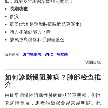
狀，就要及早求醫診斷肺部問題：
長期咳嗽
多痰
氣促(尤其是運動時氣喘問題更嚴重)
體力和活動能力下降
缺氧致導嘴唇和手腳呈藍色
資料來源：
、
、
澳門衛生局
WHO
智友站
返回目錄
如何診斷慢阻肺病？肺部檢查推
介
由於早期慢性阻塞性肺病症狀並不明顯，但隨
著病情發展，患者的徵狀會越來越明顯。此