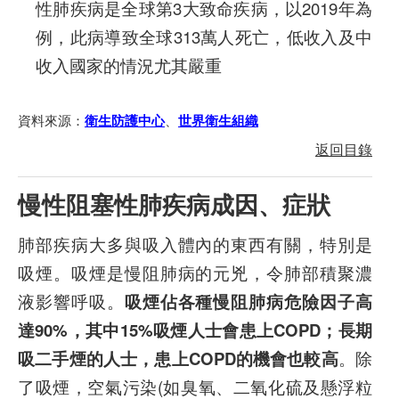
性肺疾病是全球第3大致命疾病，以2019年為
例，此病導致全球313萬人死亡，低收入及中
收入國家的情況尤其嚴重
資料來源：
、
衛生防護中心
世界衛生組織
返回目錄
慢性阻塞性肺疾病成因、症狀
肺部疾病大多與吸入體內的東西有關，特別是
吸煙。吸煙是慢阻肺病的元兇，令肺部積聚濃
液影響呼吸。
吸煙佔各種慢阻肺病危險因子高
達90%，其中15%吸煙人士會患上COPD；長期
吸二手煙的人士，患上COPD的機會也較高
。除
了吸煙，空氣污染(如臭氧、二氧化硫及懸浮粒