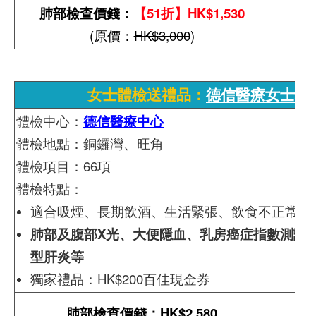
肺部檢查價錢：
【51折】HK$1,530
(原價：
HK$3,000
)
女士體檢送禮品：
德信醫療女士標
體檢中心：
德信醫療中心
體檢地點：銅鑼灣、旺角
體檢項目：66項
體檢特點：
適合吸煙、長期飲酒、生活緊張、飲食不正常及
肺部及腹部X光、大便隱血、乳房癌症指數測試
型肝炎等
獨家禮品：HK$200百佳現金券
肺部檢查價錢：HK$2,580