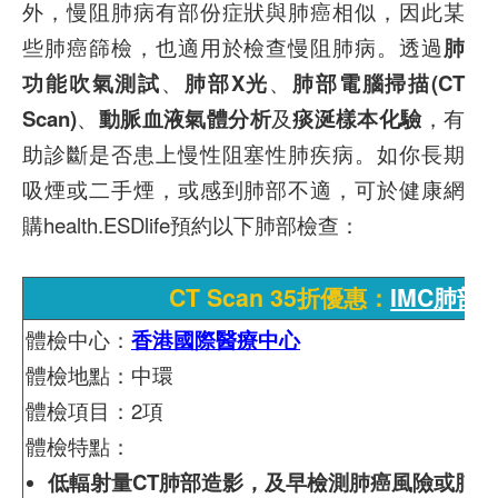
外，慢阻肺病有部份症狀與肺癌相似，因此某
些肺癌篩檢，也適用於檢查慢阻肺病。透過
肺
功能吹氣測試
、
肺部
X光
、
肺部電腦掃描
(CT
Scan)
、
動脈血液氣體分析
及
痰涎樣本化驗
，有
助診斷是否患上慢性阻塞性肺疾病。如你長期
吸煙或二手煙，或感到肺部不適，可於健康網
購health.ESDlife預約以下肺部檢查：
CT Scan 35折優惠：
IMC肺部
體檢中心：
香港國際醫療中心
體檢地點：中環
體檢項目：2項
體檢特點：
低輻射量CT肺部造影，及早檢測肺癌風險或肺