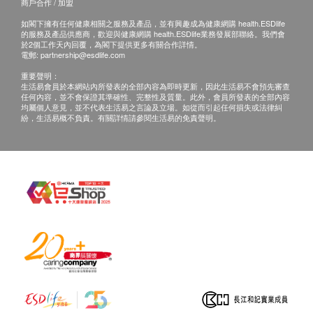
商戶合作 / 加盟
專業註冊營養師諮詢
血肌酸酐
如閣下擁有任何健康相關之服務及產品，並有興趣成為健康網購 health.ESDlife
1,000.0
HK$
尿素
的服務及產品供應商，歡迎與健康網購 health.ESDlife業務發展部聯絡。我們會
於2個工作天內回覆，為閣下提供更多有關合作詳情。
尿液常規檢驗
電郵:
partnership@esdlife.com
梅毒血清試驗
90.0
血液檢查
重要聲明：
HK$
生活易會員於本網站內所發表的全部內容為即時更新，因此生活易不會預先審查
任何內容，並不會保證其準確性、完整性及質量。此外，會員所發表的全部內容
全血計數
均屬個人意見，並不代表生活易之言論及立場。如從而引起任何損失或法律糾
腎功能檢查組合
紛，生活易概不負責。有關詳情請參閱生活易的免責聲明。
肌酸肝、尿素、腎小球過濾率
大便
350.0
HK$
大便常規（大便寄生蟲及蟲卵檢查）
愛滋病抗體一及二
大便隱血
460.0
HK$
乙型肝炎檢查
運動心電圖
3,450.0
HK$
乙型肝炎表面抗體
乙型肝炎表面抗原
靜態心電圖
610.0
冠心病率檢查
HK$