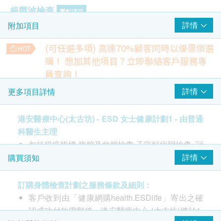
超聲波檢查
重點項目
詳情
附加項目
超聲波(肝、膽、脾)
盆腔超聲波 (子宮,卵巢及膀胱)
(可任選多項) 高達70%顧客同時以優惠價選
購！
想加其他項目？立即聯絡客戶服務專
子宮頸病變測試 (只限女士)
重點項目
員查詢！
傳統柏氏抹片 (適合有性經驗的女性檢查)
骨骼功能組合
詳情
更多項目詳情
鈣、磷、鹼性磷酸酶
癌症指標
重點項目
270.0
HK$
港安醫療中心(太古坊) - ESD 女士健康計劃1 - 由普通
癌胚抗原(腸癌普查)
科醫生主理
心臟超聲波
3,220.0
心臟檢查
HK$
包括腸癌指標,腹腔及盆腔檢查,子宮頸病變檢查, 冠
重點項目
心病率檢查,糖尿, 乙型肝炎檢查,肝功能,腎功能,大
詳情
購買須知
靜態心電圖
甲狀腺功能檢查組合
便檢查,胰臟及胸部X光檢查
TSH、T3、T4
肺功能
訂購身體檢查計劃之服務條款及細則：
850.0
重點項目
HK$
客戶收到由「健康網購health.ESDlife」寄出之確
胸肺X光
認成功付款電郵後，港安醫療中心 (太古坊)將於1-
DEXA骨質密度 (WHOLE BODY)
2,300.0