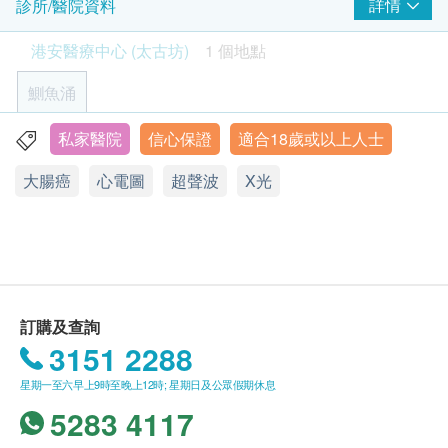
HK$
2個工作天內，致電客戶預約身體檢查的時間及地
詳情
診所/醫院資料
2
基本項目
點。客戶亦可於訂單確認後1個工作天致電港安醫
癌症指標測試組合B - 只限女士
港安醫療中心 (太古坊)
1 個地點
療中心 (太古坊) 查詢 (電話: 2309 5000)。
肝癌指標、胃腫瘤指標、卵巢腫瘤指標、乳房腫瘤指標
基本健康評估
客戶必須於預約當天出示身份証及列印訂購確認信
1,920.0
HK$
鰂魚涌
以確認身份。
血壓
身體檢查計劃有效期為6個月，客戶必須於6個月內
體質指標
甲狀腺超聲波
私家醫院
信心保證
適合18歲或以上人士
香港鰂魚涌英皇道979號太古坊濠豐大廈19樓
1,500.0
(由確認付款日期起計)接受有關檢查，逾期作廢。
HK$
身高
大腸癌
心電圖
超聲波
X光
顯示地圖
進行健康檢查後，一般情況下，需大概7-10個工作
體重
2D乳房造影
天跟進檢查報告，工作天不包括星期六、日及公眾
醫生會診、病歷評估及體格檢查
星期一至四：9:00a.m. - 6:00p.m.
2,070.0
HK$
脈搏率
假期。輪侯報告講解時間會因應不同情況 (如個別
星期五：9:00a.m. - 5:30p.m.
色盲測試
星期六、日及公眾假期：休息
化驗項目所需時間或客人指明特定時段) 而有所延
DEXA骨質密度檢查 (L Spine, Hip)
青光眼初部檢查
長。
「DEXA」即是「雙能量X光吸收」 的簡稱，以兩道X光射線量
視力檢查
度腰椎及股關節的骨質密度，能準確測出少至每年百分之二的
訂購一經確認，不設更改已訂購的計劃，轉讓給第
訂購及查詢
骨質密度流失。 DEXA檢查時間短，而且輻射性低。
病歷及健康問卷調查
三者及／或退款。
3151 2288
1,270.0
HK$
所有身體檢查並非作為醫務診斷或治療用途。
血脂
星期一至六早上9時至晚上12時; 星期日及公眾假期休息
人類乳頭病毒測試
5283 4117
免責聲明：
總膽固醇
920.0
HK$
高密度脂膽固醇
所有健康檢查/服務並非作為醫務診斷或治療用