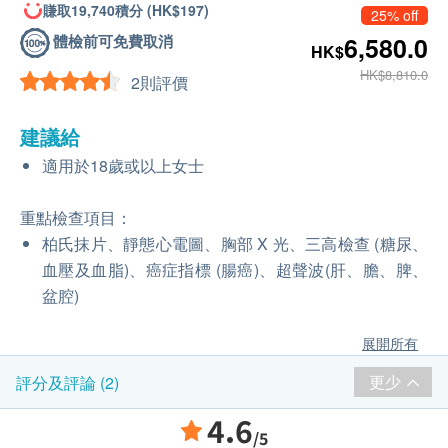
賺取19,740積分 (HK$197)
25% off
體檢前可免費取消
6,580.0
HK$
HK$8,810.0
2則評價
建議給
適用於18歲或以上女士
重點檢查項目：
柏氏抹片、靜態心電圖、胸部 X 光、三高檢查 (糖尿、
血壓及血脂)、癌症指標 (腸癌)、超聲波(肝、膽、脾、
盆腔)
展開所有
更少
評分及評論 (2)
4.6
/5