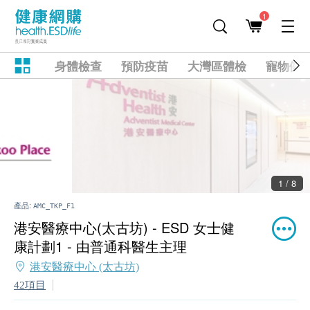
1
身體檢查
預防疫苗
大灣區體檢
寵物健
2 / 8
產品:
AMC_TKP_F1
港安醫療中心(太古坊) - ESD 女士健
康計劃1 - 由普通科醫生主理
港安醫療中心 (太古坊)
42項目