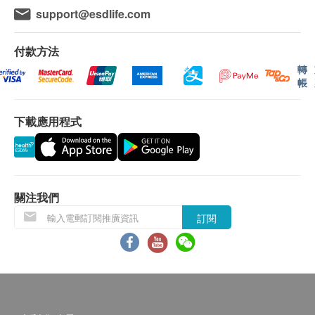
support@esdlife.com
低密度脂膽固醇
途。當閣下身體健康出現任何疾病徵兆時，應立即
心血管疾病檢查
同型半胱氨酸、PT/INR、APTT、D-DIMER
諮詢有認可資格的醫生，作出診斷及治療。
糖尿
1,730.0
HK$
付款方法
本服務/產品由商戶提供。生活易【健康網購
轉
health.ESDlife】並沒有經營或提供本服務/產品。
空腹血糖
全腹超聲波
帳
有關此服務/產品的錯漏或延誤，或因使用此服務/
3,340.0
HK$
肝功能
產品而引致的損失、損害、受傷或法律訴訟，健康
下載應用程式
網購health.ESDlife概不負責。一切有關的索償或
白蛋白
乳房X光造影 (3D)
3,450.0
查詢，須向提供服務之體檢中心或商戶提出。
HK$
球蛋白
總蛋白質
幽門螺旋菌吹氣測試
丙種谷氨基轉移酵素
920.0
HK$
關注我們
總鹼性磷酸酵素
總膽紅素
訂閱
致敏原詳細篩查（食物過敏）
谷草轉氨酵素
2,070.0
HK$
谷丙轉氨酵素
乳酸脫氫酵素
致敏原詳細篩查（環境過敏）
2,070.0
HK$
腎功能