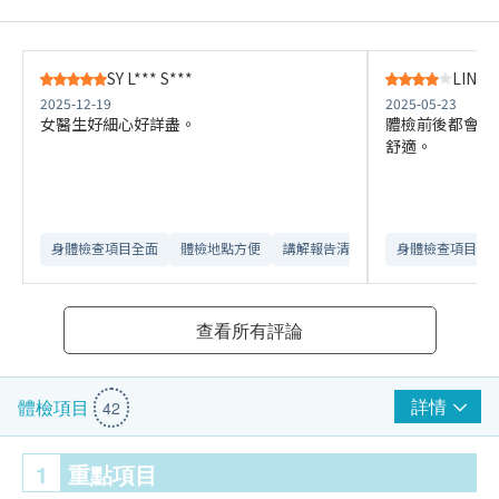
SY L*** S***
LIN S*
2025-12-19
2025-05-23
女醫生好細心好詳盡。
體檢前後都會見
舒適。
身體檢查項目全面
體檢地點方便
講解報告清晰​
身體檢查項目全
查看所有評論
詳情
體檢項目
42
1
重點項目