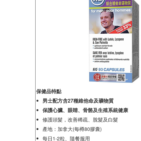
保健品特點
男士配方含27種維他命及礦物質
保護心臟、眼睛、骨骼及生殖系統健康
修護頭髮，改善稀疏、脫髮及白髮
產地：加拿大(每樽80膠囊)
每日1-2粒、隨餐服用