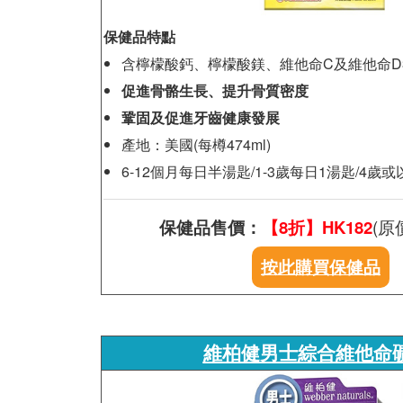
保健品特點
含檸檬酸鈣、檸檬酸鎂、維他命C及維他命D
促進骨骼生長、提升骨質密度
鞏固及促進牙齒健康發展
產地：美國(每樽474ml)
6-12個月每日半湯匙/1-3歲每日1湯匙/4歲
保健品售價：
【8折】HK182
(原
按此購買保健品
維柏健男士綜合維他命