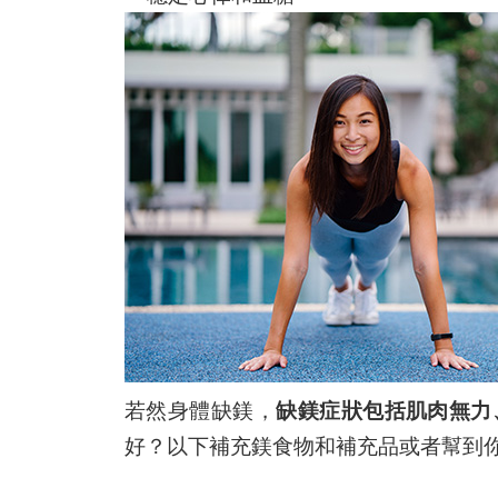
若然身體缺鎂，
缺鎂症狀包括肌肉無力
好？以下補充鎂食物和補充品或者幫到