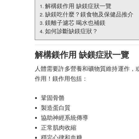
解構鎂作用 缺鎂症狀一覽
缺鎂吃什麼？鎂食物及保健品推介
鎂離子濾芯 喝水也補鎂
如何診斷缺鎂症狀？
解構鎂作用 缺鎂症狀一覽
人體需要許多營養和礦物質維持運作，
作用！鎂作用包括：
鞏固骨骼
製造蛋白質
協助神經系統傳導
正常肌肉收縮
穩定心律和血糖