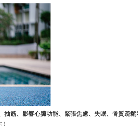
、抽筋、影響心臟功能、緊張焦慮、失眠、骨質疏鬆
你！