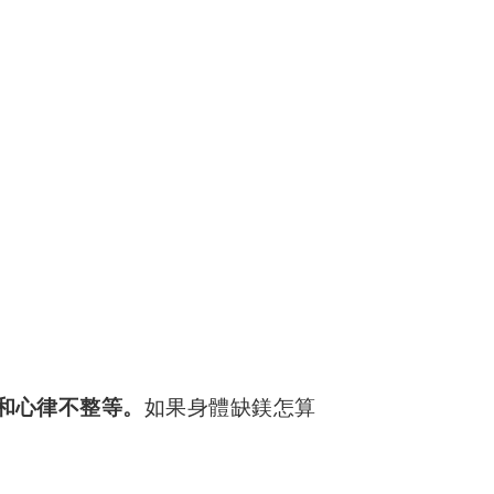
和心律不整等。
如果身體缺鎂怎算