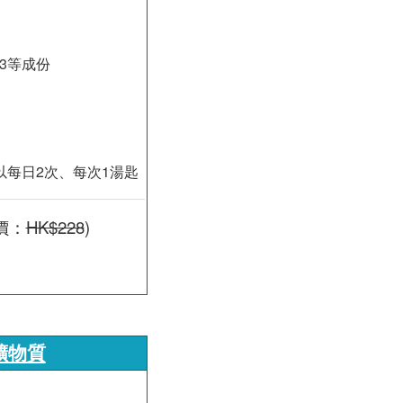
3等成份
或以每日2次、每次1湯匙
價：
HK$228
)
礦物質