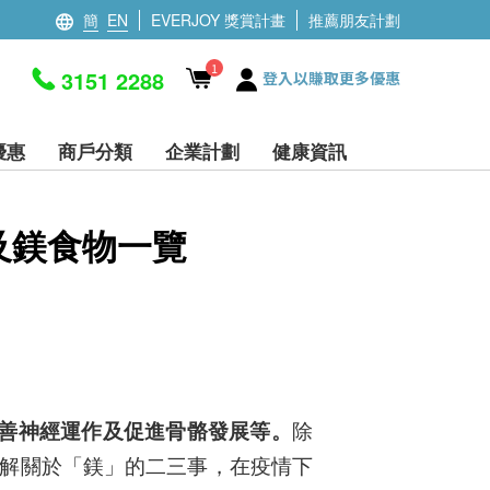
簡
EN
EVERJOY 獎賞計畫
推薦朋友計劃
1
3151 2288
登入以賺取更多優惠
優惠
商戶分類
企業計劃
健康資訊
及鎂食物一覽
善神經運作及促進骨骼發展等。
除
解關於「鎂」的二三事，在疫情下