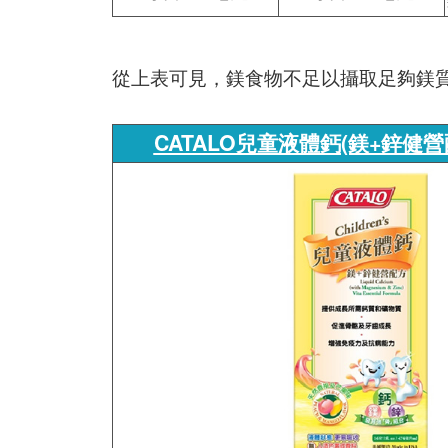
從上表可見，鎂食物不足以攝取足夠鎂
CATALO兒童液體鈣(鎂+鋅健營