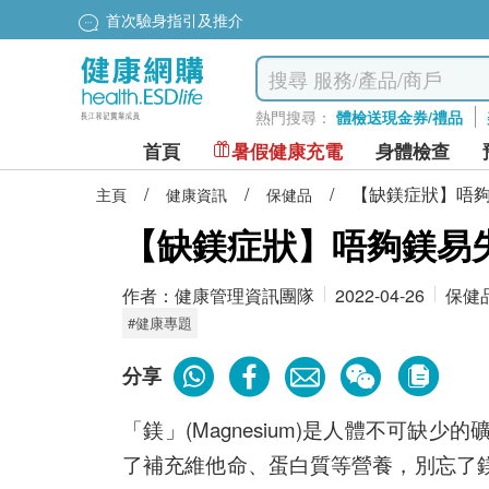
首次驗身指引及推介
熱門搜尋：
體檢送現金券/禮品
首頁
暑假健康充電
身體檢查
/
/
/
【缺鎂症狀】唔夠
主頁
健康資訊
保健品
【缺鎂症狀】唔夠鎂易失
作者：
健康管理資訊團隊
2022-04-26
保健
#健康專題
分享
「鎂」(Magnesium)是人體不可缺少的
了補充維他命、蛋白質等營養，別忘了