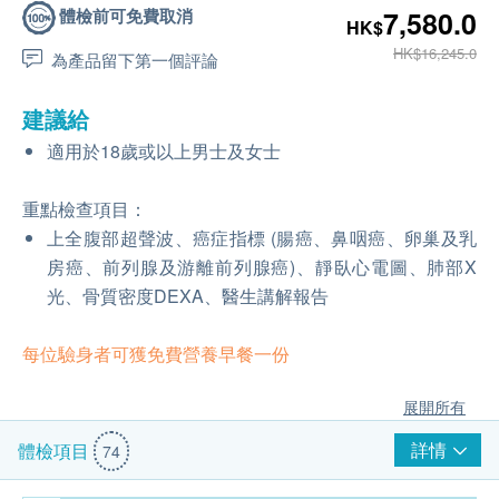
體檢前可免費取消
7,580.0
HK$
HK$16,245.0
為產品留下第一個評論
建議給
適用於18歲或以上男士及女士
重點檢查項目：
上全腹部超聲波、癌症指標 (腸癌、鼻咽癌、卵巢及乳
房癌、前列腺及游離前列腺癌)、靜臥心電圖、肺部X
光、骨質密度DEXA、醫生講解報告
每位驗身者可獲免費營養早餐一份
展開所有
詳情
體檢項目
74