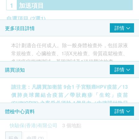
1
加送項目
自選項目
(2選1)
詳情
更多項目詳情
肝纖維化指數評估組合
胃部健康及胃癌檢查
本計劃適合任何成人。除一般身體檢查外，包括尿液
常規檢查、心臟檢查、1項X光檢查、骨質疏鬆檢查、
2
重點項目
多項癌症指標測試、基因測試及1項超聲波檢查。
詳情
購買須知
超聲波檢查
重點項目
此計劃除一般身體檢查外，客人可自選以下項目
(三項
選一)
:
請注意：凡購買加衛苗 9合1 子宮頸癌HPV疫苗／13
上全腹部超聲波 (肝臟, 肝內膽管, 膽囊, 肝門靜脈, 總膽
大便DNA檢測DNA Stool Test - 早期大腸癌篩查大
價肺炎球菌結合疫苗／帶狀皰疹「生蛇」疫苗
管, 脾臟, 腎臟)
便DNA檢測ColoClear ®
(SHINGRIX) 之客戶必須於 1個月內（由確認付款日
胃部健康及胃癌檢查
癌症指標
期起計）接種第一針苗，逾期作廢。
詳情
體檢中心資料
重點項目
- 胃泌素17
癌胚抗原 (腸癌)
快驗保(香港)有限公司
3 個地點
- 胃蛋白酶原I
訂購身體檢查計劃之服務條款及細則：
女士額外享有卵巢及乳房癌症指標測試
- 胃蛋白酶原II
確認客戶成功付款後，快驗保（香港）有限公司將
旺角
中環 (2)