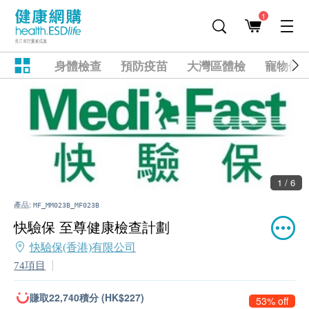
1
身體檢查
預防疫苗
大灣區體檢
寵物健
1 / 6
產品:
MF_MM023B_MF023B
快驗保 至尊健康檢查計劃
快驗保(香港)有限公司
74項目
賺取22,740積分 (HK$227)
53% off