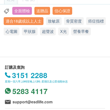
男士額外享有前列腺及游離前列腺癌症指標測試
- 胃蛋白酶原I/II比值
於下一個工作天辦公時間內，電郵及致電客戶預約
- 幽門螺旋桿菌13C 吹氣測試
身體檢查的時間及地點。
鼻咽癌風險評估
全面體檢
送贈品
信心保證
重點項目
九龍旺角彌敦道 664 號惠豐中心 13 樓全層
肝纖維化指數評估組合
一般身體檢查計劃有效期為6個月，客戶必須於6個
艾柏斯坦氏病毒抗體 (半定量) (鼻咽)
適合18歲或以上人士
致敏原
骨質密度
癌症指標
- 玻尿酸
顯示地圖
月內（由確認付款日期起計）接受有關檢查，逾期
- 第三型前膠原N端
作廢。新型冠狀病毒刺突蛋白總抗體測試 (定量) 須
心臟檢查
心電圖
星期一至五︰9:00a.m. – 1:00p.m.; 2:00p.m. – 6:00p.m.
甲狀腺
超聲波
X光
營養早餐
重點項目
- 組織基質金屬蛋白酶抑制劑
於成功付款後6個月內完成，逾期無效。
星期六︰9:00a.m. – 1:00p.m.; 2:00p.m. – 5:00p.m.
靜臥心電圖
- 肝纖維化指數評估
星期日及公眾假期︰休息
訂購一經確認，不設退款。
- 谷丙轉氨酶/谷草轉氨酶比率
此優惠不可兌換現金或與其他優惠、折扣劵及現金
影像掃描項目
重點項目
- 甲種胚胎蛋白(肝)
劵同時使用。
多項癌症指標測試
肺部X光
檢查計劃包括詳盡健康檢查報告、健康建議及電話
女士和男士均享有鼻咽及腸癌症指標測試
訂購及查詢
講解報告。如有需要，客戶可約見醫生作深入解釋
骨質密度
重點項目
3151 2288
女士額外享有卵巢及乳房癌症指標測試
及跟進（需另付醫生費）。
男士額外享有前列腺及游離前列腺癌症指標測試
進行健康檢查後，一般情況下，可於10至14個工
骨質密度檢查(腰椎及股骨)
星期一至六早上9時至晚上12時; 星期日及公眾假期休息
作天跟進檢查報告。客戶可親身或授權他人到本中
5283 4117
上全腹部超聲波(肝臟、肝內膽管、肝門靜脈、膽
心領取報告。
3
基本項目
囊、總膽管、脾臟、腎臟)
快驗保（香港）有限公司保留權利修訂優惠條款及
support@esdlife.com
尿液常規檢查
細則或取消此優惠而毋須另行通知。
基本健康評估