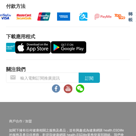
心臟檢查
如有爭議，健康網購health.ESDlife保留最後決定
付款方法
血壓
X光檢查
權。
轉
身高
骨質疏鬆檢查
所有身體檢查並非作為醫務診斷或治療用途。
帳
脈搏率
以上身體檢驗計劃由快驗保（香港）有限公司提
體重
除基本血液檢驗，更覆蓋了:
供。
下載應用程式
醫生體格檢查（視力﹑聽覺﹑心肺及腹部）
甲狀腺功能
個人健康分析問卷
痛風症
訂購預防疫苗之服務條款及細則：
身高體重比例指數分析
骨骼代謝分析
確認客戶成功付款後，快驗保（香港）有限公司將
抗衰老分析
於下一個工作天辦公時間內，電郵及致電客戶預約
血脂
關注我們
重金屬
身體檢查的時間及地點。
訂閱
總膽固醇
預防疫苗產品有效期為3個月，客戶必須於3個月內
三酸甘油脂
（由確認付款日期起計）接受有關注射，逾期作
高密度膽固醇
廢。(請注意：加衛苗 9合1 子宮頸癌HPV疫苗 及
低密度膽固醇 (直接)
13價肺炎球菌結合疫苗之有效期為 1個月，客戶必
須於1個月內（由確認付款日期起計）接種第一
糖尿
針，逾期作廢。）
商戶合作 / 加盟
空腹血糖
訂購一經確認，不設更改已訂購的計劃，轉讓給第
如閣下擁有任何健康相關之服務及產品，並有興趣成為健康網購 health.ESDlife
的服務及產品供應商，歡迎與健康網購 health.ESDlife業務發展部聯絡。我們會