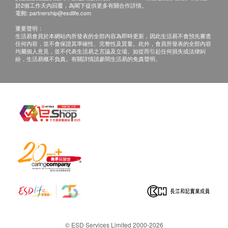
三者及／或退款。
肝功能
於2個工作天內回覆，為閣下提供更多有關合作詳情。
費用已包括首次注射前的醫生會診。若經醫生評估
電郵:
partnership@esdlife.com
總膽紅素
後，閣下並不適合進行疫苗注射，將需支付醫生診
重要聲明：
生活易會員於本網站內所發表的全部內容為即時更新，因此生活易不會預先審查
直接膽紅素
症費用HK$300，餘下差額將會退回。
任何內容，並不會保證其準確性、完整性及質量。此外，會員所發表的全部內容
鹼性磷酸酶
均屬個人意見，並不代表生活易之言論及立場。如從而引起任何損失或法律糾
如有爭議，健康網購health.ESDlife保留最後決定
紛，生活易概不負責。有關詳情請參閱生活易的免責聲明。
谷丙轉氨酵酶
權。
谷草轉氨酵素
所有預防疫苗產品並非作為醫務診斷或治療用途。
丙種谷氨基轉移酵素
* 此疫苗計劃必須經醫生評估是否適合進行疫苗注
腎功能
射。若經醫生評估後，客戶並不適合進行疫苗注射，
血肌酸酐
將需支付醫生診症費用HKD300，餘下差額將會退
尿素
回。如客戶已注射第一針疫苗，將不設更改已訂購的
計劃，轉讓給第三者及／或退款。如有爭議，健康網
甲狀腺
購health.ESDlife 及 快驗保(香港)有限公司 保留最後
游離甲狀腺素
決定權。
促甲狀腺素
免責聲明：
血液檢查
所有健康檢查/服務並非作為醫務診斷或治療用
© ESD Services Limited 2000-2026