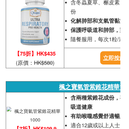
含冬蟲夏草、槲皮素、
份
化解肺部和支氣管黏液
保護呼吸道和肺部，對
隨餐服用，每次1粒/遵
【75折】HK$435
立即按此
(原價：
HK$580
)
楓之寶氣管紫錐花精華100
含兩種紫錐花成份，有
吸道健康
有助喉嚨感覺舒適暢順
適合12歲或以上人士服
【7折】HK$109.9