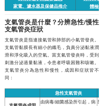
家電、濾水器及保健品推介
體檢計
支氣管炎是什麼？分辨急性/慢性
支氣管炎症狀
支氣管炎是指連接氣管和肺部的小氣管發炎。
支氣管黏膜長有細小的纖毛，負責分泌黏液潤
滑和淨化吸入的空氣。當支氣管發炎時，受到
刺激分泌過量黏液，令患者呼吸困難和咳嗽。
支氣管炎分為急性和慢性，成因和症狀皆不
同：
急性支氣管炎
由病毒/細菌感染所引起，病
除
支氣管炎成因