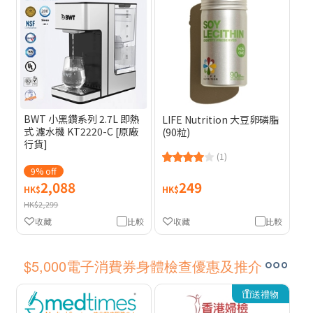
BWT 小黑鑽系列 2.7L 即熱
LIFE Nutrition 大豆卵磷脂
式 濾水機 KT2220-C [原廠
(90粒)
行貨]
(1)
9% off
2,088
249
HK$
HK$
HK$2,299
收藏
比較
收藏
比較
$5,000電子消費券身體檢查優惠及推介
送禮物