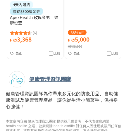
4天內可約
贈送$300現金券
ApexHealth 玫瑰金男士健
康檢查
38% off
(6)
3,368
5,000
HK$
HK$
HK$8,000
收藏
比較
收藏
比較
健康管理資訊團隊
健康管理資訊團隊為你帶來多元化的防疫用品、自助健
康測試及健康管理產品，讓你從生活小節著手，保持身
心強健！
本文章內容由 健康管理資訊團隊 提供並只供參考，不代表健康網購
health.esdlife 立場，健康網購 health.esdlife 對任何人因使用或誤用任何信
息或內容，或對其依賴而造成的任何損失或損害，不承擔任何責任。