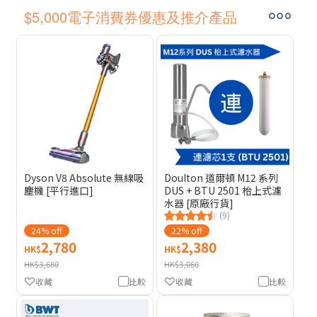
$5,000電子消費券優惠及推介產品
Dyson V8 Absolute 無線吸
Doulton 道爾頓 M12 系列
塵機 [平行進口]
DUS + BTU 2501 枱上式濾
水器 [原廠行貨]
(9)
24% off
22% off
2,780
2,380
HK$
HK$
HK$3,680
HK$3,060
收藏
比較
收藏
比較