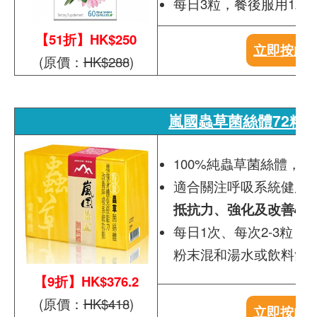
每日3粒，餐後服用1粒
【51折】HK$250
立即按此
(原價：
HK$288
)
嵐國蟲草菌絲體72粒
100%純蟲草菌絲體，
適合關注呼吸系統健康
抵抗力、強化及改善心
每日1次、每次2-3粒，
粉末混和湯水或飲料飲
【9折】HK$376.2
(原價：
HK$418
)
立即按此