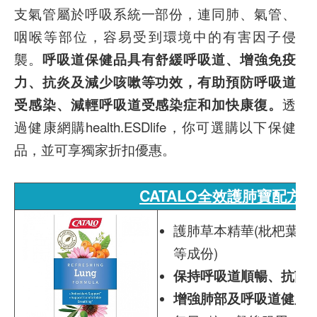
支氣管屬於呼吸系統一部份，連同肺、氣管、
咽喉等部位，容易受到環境中的有害因子侵
襲。
呼吸道保健品具有舒緩呼吸道、增強免疫
力、抗炎及減少咳嗽等功效，有助預防呼吸道
受感染、減輕呼吸道受感染症和加快康復。
透
過健康網購health.ESDlife，你可選購以下保健
品，並可享獨家折扣優惠。
CATALO全效護肺寶配方6
護肺草本精華(枇杷葉、
等成份)
保持呼吸道順暢、抗菌
增強肺部及呼吸道健康