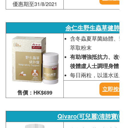
優惠期至31/8/2021
余仁生野生蟲草健肺寶
含冬蟲夏草菌絲體、野
萃取粉末
有助增強抵抗力、改善呼
後體虛人士調理身體
每日兩粒，以溫水送服
立即按此
售價：HK$699
Qivaro(可兒麗)清肺寶(60