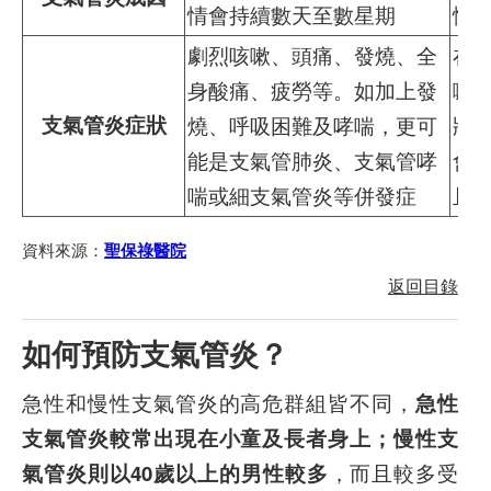
情會持續數天至數星期
性
劇烈咳嗽、頭痛、發燒、全
在
身酸痛、疲勞等。如加上發
嗽
支氣管炎症狀
燒、呼吸困難及哮喘，更可
狀
能是支氣管肺炎、支氣管哮
會
喘或細支氣管炎等併發症
且
資料來源：
聖保祿醫院
返回目錄
如何預防支氣管炎？
急性和慢性支氣管炎的高危群組皆不同，
急性
支氣管炎較常出現在小童及長者身上；慢性支
氣管炎則以40歲以上的男性較多
，而且較多受