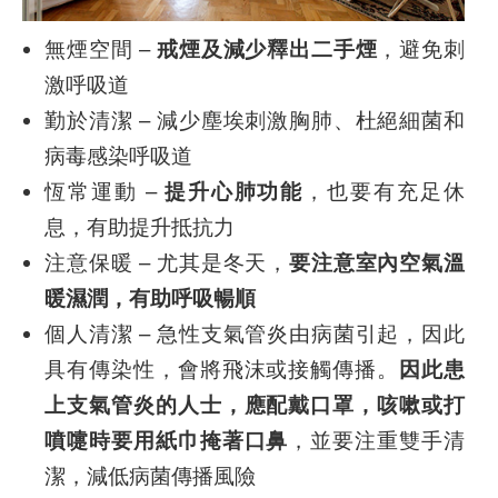
無煙空間 –
戒煙及減少釋出二手煙
，避免刺
激呼吸道
勤於清潔 – 減少塵埃刺激胸肺、杜絕細菌和
病毒感染呼吸道
恆常運動 –
提升心肺功能
，也要有充足休
息，有助提升抵抗力
注意保暖 – 尤其是冬天，
要注意室內空氣溫
暖濕潤，有助呼吸暢順
個人清潔 – 急性支氣管炎由病菌引起，因此
具有傳染性，會將飛沫或接觸傳播。
因此患
上支氣管炎的人士，應配戴口罩，咳嗽或打
噴嚏時要用紙巾掩著口鼻
，並要注重雙手清
潔，減低病菌傳播風險