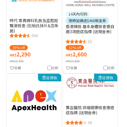
14天內可約
時代 尊貴婦科乳房及盆腔超
限時加碼送$400現金券
聲波檢查 (包柏氏抹片&念珠
香港婦檢 基本身體檢查連自
菌)
選3項癌症指標 (送現金券)
(56)
(2)
39% off
32% off
2,290
2,600
HK$
HK$
HK$3,760
HK$3,800
收藏
比較
收藏
比較
送禮物
送禮物
寶血醫院 詳細健康檢查連癌
症指標 (送現金券)
(4)