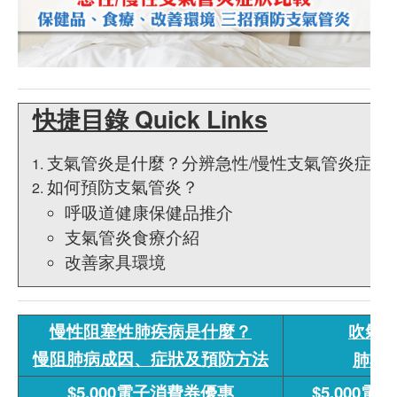
快捷目錄 Quick Links
支氣管炎是什麼？分辨急性/慢性支氣管炎症狀
如何預防支氣管炎？
呼吸道健康保健品推介
支氣管炎食療介紹
改善家具環境
慢性阻塞性肺疾病是什麼？
吹氣反
慢阻肺病成因、症狀及預防方法
肺功
$5,000電子消費券優惠
$5,000