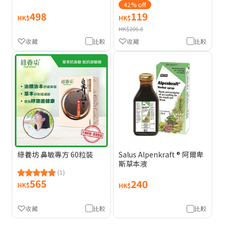
42% off
498
119
HK$
HK$
HK$206.8
收藏
比較
收藏
比較
綠養坊 鼻敏專方 60粒裝
Salus Alpenkraft ® 阿爾卑
斯草本液
(1)
565
240
HK$
HK$
收藏
比較
比較