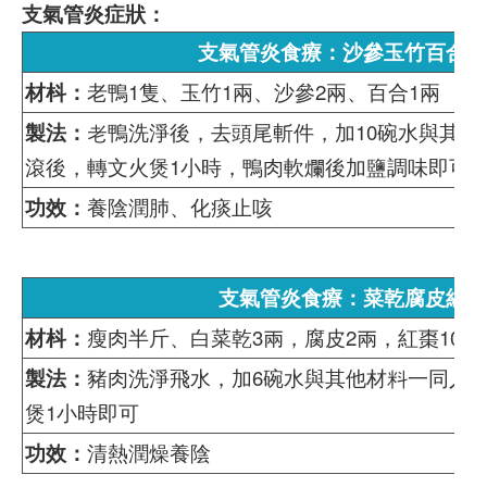
支氣管炎症狀：
支氣管炎食療：沙參玉竹百合煲
材枓：
老鴨1隻、玉竹1兩、沙參2兩、百合1兩
製法：
老鴨洗淨後，去頭尾斬件，加10碗水與其他
滾後，轉文火煲1小時，鴨肉軟爛後加鹽調味即可
功效：
養陰潤肺、化痰止咳
支氣管炎食療：菜乾腐皮紅棗
材枓：
瘦肉半斤、白菜乾3兩，腐皮2兩，紅棗10粒
製法：
豬肉洗淨飛水，加6碗水與其他材料一同入
煲1小時即可
功效：
清熱潤燥養陰