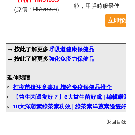
粒，用膳時服最佳
(原價：
HK$155.9
)
立即按此
→ 按此了解更多
呼吸道健康保健品
→ 按此了解更多
強化免疫力保健品
延伸閱讀
打疫苗後注意事項 增強免疫保健品推介
【益生菌邊隻好？】6大益生菌好處 |
編輯嚴選益
10大洋蔥素綠茶素功效 |
綠茶素洋蔥素邊隻好？
返回目錄