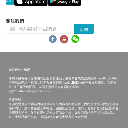
關注我們
訂閱
商戶合作 / 加盟
如閣下擁有任何健康相關之服務及產品，並有興趣成為健康網購 health.ESDlife
的服務及產品供應商，歡迎與健康網購 health.ESDlife業務發展部聯絡。我們會
於2個工作天內回覆，為閣下提供更多有關合作詳情。
電郵:
partnership@esdlife.com
重要聲明：
生活易會員於本網站內所發表的全部內容為即時更新，因此生活易不會預先審查
任何內容，並不會保證其準確性、完整性及質量。此外，會員所發表的全部內容
均屬個人意見，並不代表生活易之言論及立場。如從而引起任何損失或法律糾
紛，生活易概不負責。有關詳情請參閱生活易的免責聲明。