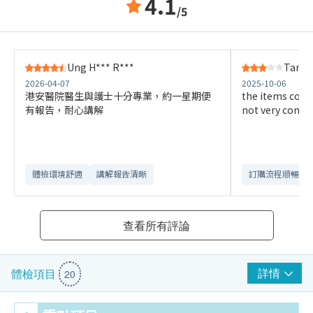
4.1
/5
Ung H*** R***
Tam K
2026-04-07
2025-10-06
港安醫院醫生與護士十分專業，約一星期便
the items cover
有報告，耐心講解
not very comp
體檢環境舒適​
講解報告清晰​
訂購流程順暢
查看所有評論
詳情
體檢項目
20