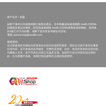
全腹超聲波
3,340.0
HK$
商戶合作 / 加盟
肝炎伸延檢查
抗HAV總抗體、HBeAg、HBsAb
如閣下擁有任何健康相關之服務及產品，並有興趣成為健康網購 health.ESDlife
930.0
HK$
的服務及產品供應商，歡迎與健康網購 health.ESDlife業務發展部聯絡。我們會
於2個工作天內回覆，為閣下提供更多有關合作詳情。
電郵:
partnership@esdlife.com
肺X光平片
重要聲明：
300.0
HK$
生活易會員於本網站內所發表的全部內容為即時更新，因此生活易不會預先審查
任何內容，並不會保證其準確性、完整性及質量。此外，會員所發表的全部內容
均屬個人意見，並不代表生活易之言論及立場。如從而引起任何損失或法律糾
幽門螺旋菌吹氣測試
紛，生活易概不負責。有關詳情請參閱生活易的免責聲明。
920.0
HK$
致敏原詳細篩查（食物過敏）
2,070.0
HK$
致敏原詳細篩查（環境過敏）
2,070.0
HK$
2D乳房造影