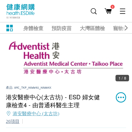
1
身體檢查
預防疫苗
大灣區體檢
寵物健
1 / 8
產品:
AMC_TKP_HAWW4U_HAWW4X
港安醫療中心(太古坊) - ESD 婦女健
康檢查4 - 由普通科醫生主理
港安醫療中心 (太古坊)
20項目