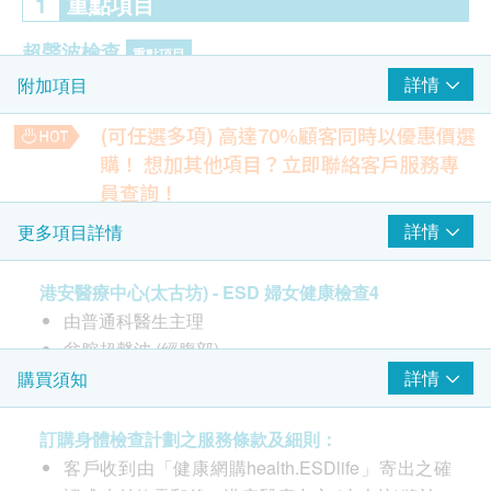
1
重點項目
超聲波檢查
重點項目
詳情
附加項目
盆腔超聲波 (經腹部) - 女士
(可任選多項) 高達70%顧客同時以優惠價選
子宮頸病變測試 (只限女士)
重點項目
購！
想加其他項目？立即聯絡客戶服務專
傳統柏氏抹片 (適合有性經驗的女性檢查)
員查詢！
大便隱血檢查
乳房檢查
詳情
更多項目詳情
重點項目
210.0
HK$
乳房超聲波 或 乳房X光造影 (其中一項)
港安醫療中心(太古坊) - ESD 婦女健康檢查4
癌症指標測試組合B - 只限女士
乳房及盆腔觸診
由普通科醫生主理
肝癌指標、胃腫瘤指標、卵巢腫瘤指標、乳房腫瘤指標
重點項目
1,920.0
HK$
盆腔超聲波 (經腹部)
乳房及盆腔檢查(手觸)
傳統柏氏抹片 (適合有性經驗的女性檢查)
詳情
購買須知
DEXA骨質密度 (WHOLE BODY)
乳房及盆腔觸診
2,300.0
HK$
2
基本項目
乳房超聲波 或 乳房X光造影 (二選一)
訂購身體檢查計劃之服務條款及細則：
客戶收到由「健康網購health.ESDlife」寄出之確
上腹部超聲波 (肝、膽、膽管、脾臟、胰臟、腎臟)
基本健康評估