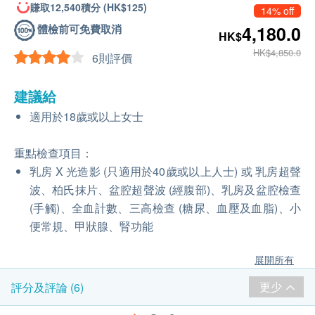
賺取12,540積分 (HK$125)
14% off
體檢前可免費取消
4,180.0
HK$
HK$4,850.0
6則評價
建議給
適用於18歲或以上女士
重點檢查項目：
乳房 X 光造影 (只適用於40歲或以上人士) 或 乳房超聲
波、柏氏抹片、盆腔超聲波 (經腹部)、乳房及盆腔檢查
(手觸)、全血計數、三高檢查 (糖尿、血壓及血脂)、小
便常規、甲狀腺、腎功能
展開所有
更少
評分及評論 (6)