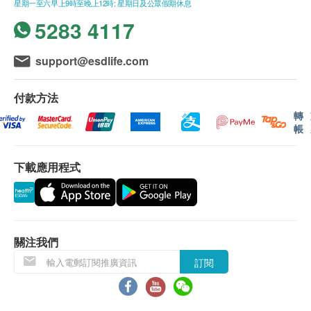
星期一至六早上9時至晚上12時; 星期日及公眾假期休息
甲狀腺
90.0
HK$
柏氏子宮頸液基薄片檢查：
所有健康檢查/服務並非作為醫務診斷或治療用
5283 4117
子宮頸抹片又稱為柏氏抹片檢查，是一個快捷而簡
途。當閣下身體健康出現任何疾病徵兆時，應立即
促甲狀腺激素
腎功能檢查組合
單的測試，可以偵測早期子宮頸細胞的不正常病
諮詢有認可資格的醫生，作出診斷及治療。
肌酸肝、尿素、腎小球過濾率
support@esdlife.com
血液檢查
變，能及早診斷和有助治療，以免發展成癌症。
本服務/產品由商戶提供。生活易【健康網購
350.0
HK$
health.ESDlife】並沒有經營或提供本服務/產品。
全血計數
付款方法
有關此服務/產品的錯漏或延誤，或因使用此服務/
愛滋病抗體一及二
轉
460.0
泌尿情況
HK$
產品而引致的損失、損害、受傷或法律訴訟，健康
帳
網購health.ESDlife概不負責。一切有關的索償或
小便常規
運動心電圖
查詢，須向提供服務之體檢中心或商戶提出。
下載應用程式
3,450.0
HK$
報告
靜態心電圖
詳盡健康檢查報告連醫生註解及建議
610.0
HK$
關注我們
癌症指標測試組合A
訂閱
肝癌指標、胰臟癌指標、胃腫瘤指標、鼻咽癌腫瘤指標
1,980.0
HK$