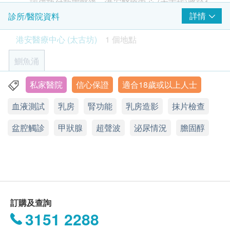
乳房檢查 (乳房超聲波 或 乳房造影)
認成功付款電郵後，港安醫療中心 (太古坊)將於1-
2,700.0
HK$
乳房超聲波：任何年齡的女性皆適用，可清晰分辨
2個工作天內，致電客戶預約身體檢查的時間及地
詳情
診所/醫院資料
血壓
水囊和實質性腫瘤
心臟超聲波
點。客戶亦可於訂單確認後1個工作天致電港安醫
體質指標
3,220.0
港安醫療中心 (太古坊)
1 個地點
乳房造影：40歲以上，需要每一至兩年接受一次乳
HK$
身高
療中心 (太古坊) 查詢 (電話: 2309 5000)。
房X光檢查。如果能夠在早期時就發現，乳癌的痊
體重
客戶必須於預約當天出示身份証及列印訂購確認信
鰂魚涌
甲狀腺功能檢查組合
癒機會率是相當高的。透過進行定期乳房X光造影
脈搏率
以確認身份。
TSH、T3、T4
檢查，就可以可及早發現初期乳癌、良性腫瘤或乳
色盲測試
身體檢查計劃有效期為6個月，客戶必須於6個月內
850.0
私家醫院
信心保證
適合18歲或以上人士
HK$
香港鰂魚涌英皇道979號太古坊濠豐大廈19樓
青光眼初部檢查
腺增生等乳房病變。
(由確認付款日期起計)接受有關檢查，逾期作廢。
血液測試
乳房
腎功能
乳房造影
抹片檢查
視力檢查
顯示地圖
進行健康檢查後，一般情況下，需大概7-10個工作
甲狀腺超聲波
病歷及健康問卷調查
1,500.0
盆腔超聲波
HK$
天跟進檢查報告，工作天不包括星期六、日及公眾
盆腔觸診
星期一至四：9:00a.m. - 6:00p.m.
甲狀腺
超聲波
泌尿情況
膽固醇
醫生會診、病歷評估及體格檢查
非入侵性影像學檢查，過程簡單，可清晰觀察女士
假期。輪侯報告講解時間會因應不同情況 (如個別
星期五：9:00a.m. - 5:30p.m.
骨骼功能組合
盆腔內的健康狀況。
星期六、日及公眾假期：休息
化驗項目所需時間或客人指明特定時段) 而有所延
血脂
鈣、磷、鹼性磷酸酶
沒有輻射等副作用，以超聲波儀器檢査子宮及卵巢
長。
270.0
HK$
的健康狀況，準確度更高。
總膽固醇
訂購一經確認，不設更改已訂購的計劃，轉讓給第
可及早發現多種的婦科病，如子宮頸腺體或卵巢囊
三者及／或退款。
專業註冊營養師諮詢
糖尿
腫，子宮內結構異常，子宮肌瘤，子宮內膜增生，
1,000.0
訂購及查詢
所有身體檢查並非作為醫務診斷或治療用途。
HK$
3151 2288
其他息肉及腫瘤等。
血葡萄糖 (空腹)
梅毒血清試驗
免責聲明：