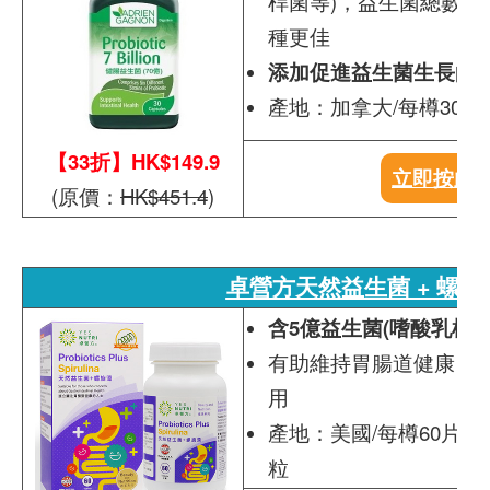
桿菌等)，益生菌總數多
種更佳
添加促進益生菌生長的
產地：加拿大/每樽30粒
【33折】HK$149.9
立即按此
(原價：
HK$451.4
)
卓營方天然益生菌 + 螺旋
含5億益生菌(嗜酸乳桿菌
有助維持胃腸道健康，
用
產地：美國/每樽60片，
粒