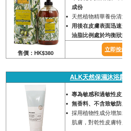
成份
天然植物精華養份清潔
用後在皮膚表面迅速形
油脂比例處於均衡狀態
立即按此
售價：HK$380
ALK天然保濕沐浴露
專為敏感和過敏性皮膚
無香料、不含致敏防腐
採用植物性成分增加水
肌膚，對乾性皮膚特別