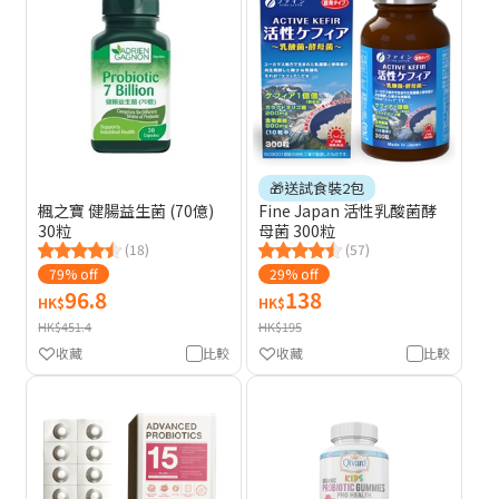
🎁送試食裝2包
楓之寶 健腸益生菌 (70億)
Fine Japan 活性乳酸菌酵
30粒
母菌 300粒
(18)
(57)
79% off
29% off
96.8
138
HK$
HK$
HK$451.4
HK$195
收藏
比較
收藏
比較