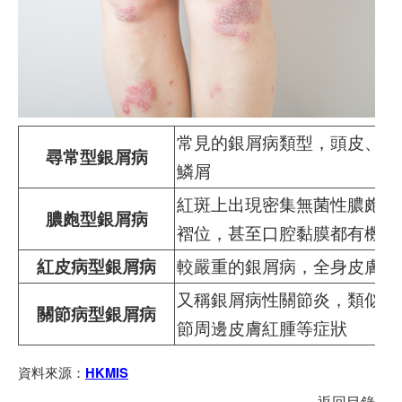
常見的銀屑病類型，頭皮、腰
尋常型銀屑病
鱗屑
紅斑上出現密集無菌性膿皰，
膿皰型銀屑病
褶位，甚至口腔黏膜都有機會
紅皮病型銀屑病
較嚴重的銀屑病，全身皮膚出
又稱銀屑病性關節炎，類似風
關節病型銀屑病
節周邊皮膚紅腫等症狀
資料來源：
HKMIS
返回目錄