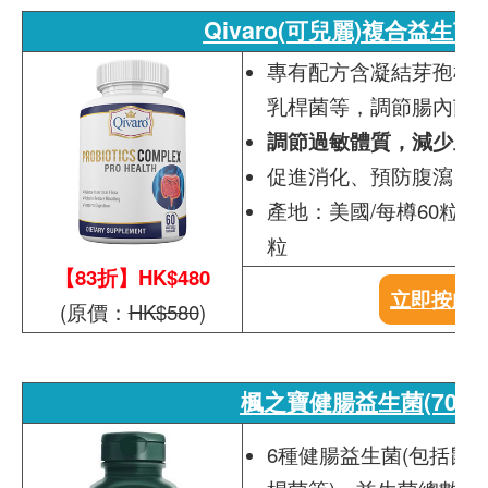
Qivaro(可兒麗)複合益生菌
專有配方含凝結芽孢桿
乳桿菌等，調節腸內菌
調節過敏體質，減少血清
促進消化、預防腹瀉、
產地：美國/每樽60粒膠
粒
【83折】HK$480
立即按此
(原價：
HK$580
)
楓之寶健腸益生菌(70億)
6種健腸益生菌(包括鼠