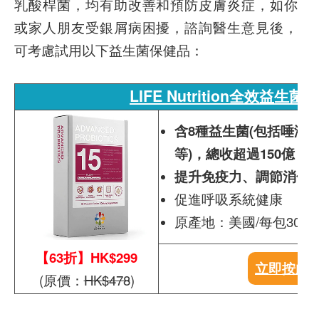
乳酸桿菌，均有助改善和預防皮膚炎症，如你
或家人朋友受銀屑病困擾，諮詢醫生意見後，
可考慮試用以下益生菌保健品：
LIFE Nutrition全效益生菌(3
含8種益生菌(包括唾液
等)，總收超過150億
提升免疫力、調節消化
促進呼吸系統健康
原產地：美國/每包30粒
【63折】HK$299
立即按此
(原價：
HK$478
)