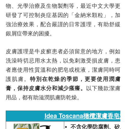
物、光學治療及生物製劑等，最近中文大學更
研發了可控制炎症基因的「金納米顆粒」，加
強治療效果，配合嚴謹的日常護理，有助舒緩
銀屑症帶來的困擾。
皮膚護理是牛皮癬患者必須留意的地方，例如
洗澡時切忌用水太熱，以免刺激受損皮膚，患
者應使用性質溫和的肥皂或梘液，潔膚同時呵
護肌膚。
特別在乾燥的季節，更要使用潤膚
膏，保持皮膚水分和減少瘙癢。
以下幾款潔膚
用品，都有助滋潤肌膚防乾燥。
Idea Toscana橄欖潔膚香皂液
不含化學防腐劑、矽膠