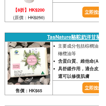
【8折】HK$200
立即按此
(原價：
HK$250
)
TasNature駱駝奶洋甘菊
主要成分包括棕櫚油、
橄欖油等
含蛋白質、維他命(A、
具舒緩作用，適合皮膚
還可以修復肌膚
立即按此
售價：HK$65