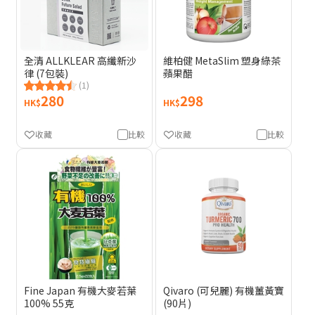
全清 ALLKLEAR 高纖新沙
維柏健 MetaSlim 塑身綠茶
律 (7包裝)
蘋果醋
(1)
280
298
HK$
HK$
收藏
比較
收藏
比較
Fine Japan 有機大麥若葉
Qivaro (可兒麗) 有機薑黃寶
100% 55克
(90片)