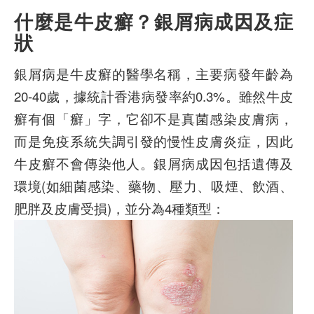
什麼是牛皮癬？銀屑病成因及症
狀
銀屑病是牛皮癬的醫學名稱，主要病發年齡為
20-40歲，據統計香港病發率約0.3%。雖然牛皮
癬有個「癬」字，它卻不是真菌感染皮膚病，
而是免疫系統失調引發的慢性皮膚炎症，因此
牛皮癬不會傳染他人。銀屑病成因包括遺傳及
環境(如細菌感染、藥物、壓力、吸煙、飲酒、
肥胖及皮膚受損)，並分為4種類型：