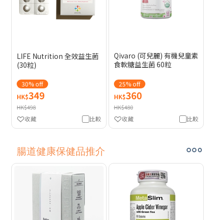
Qivaro (可兒麗) 有機兒童素
LIFE Nutrition 全效益生菌
食軟糖益生菌 60粒
(30粒)
30% off
25% off
349
360
HK$
HK$
HK$498
HK$480
收藏
比較
收藏
比較
腸道健康保健品推介