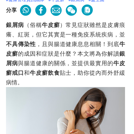
分享
銀屑病
（俗稱
牛皮癬
）常見症狀雖然是皮膚痕
癢、紅斑，但它其實是一種免疫系統疾病，並
不具傳染性
，且與腸道健康息息相關！到底
牛
皮癬
的成因和症狀是什麼？本文將為你解讀
銀
屑病
與腸道健康的關係，並提供最實用的
牛皮
癬戒口
和
牛皮癬飲食
貼士，助你從內而外舒緩
病情。