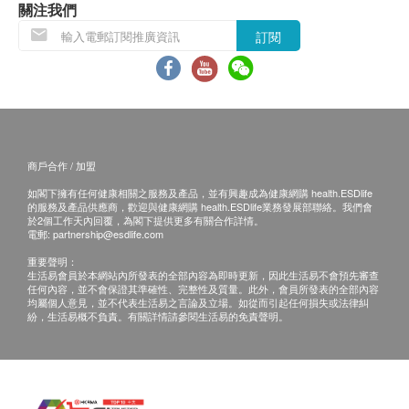
關注我們
health.ESDlife】並沒有經營或提供本服務/產品。
腎功能
訂閱
有關此服務/產品的錯漏或延誤，或因使用此服務/
產品而引致的損失、損害、受傷或法律訴訟，健康
鉀
網購health.ESDlife概不負責。一切有關的索償或
尿素
查詢，須向提供服務之體檢中心或商戶提出。
血肌酸酐
甲狀腺
商戶合作 / 加盟
游離甲狀腺素
如閣下擁有任何健康相關之服務及產品，並有興趣成為健康網購 health.ESDlife
的服務及產品供應商，歡迎與健康網購 health.ESDlife業務發展部聯絡。我們會
於2個工作天內回覆，為閣下提供更多有關合作詳情。
血液檢查
電郵:
partnership@esdlife.com
血色素
重要聲明：
生活易會員於本網站內所發表的全部內容為即時更新，因此生活易不會預先審查
紅血球平均血紅素
任何內容，並不會保證其準確性、完整性及質量。此外，會員所發表的全部內容
均屬個人意見，並不代表生活易之言論及立場。如從而引起任何損失或法律糾
紅血球平均血紅素濃度
紛，生活易概不負責。有關詳情請參閱生活易的免責聲明。
紅血球平均容積
血小板數目
紅血球壓積量
紅血球沉降率