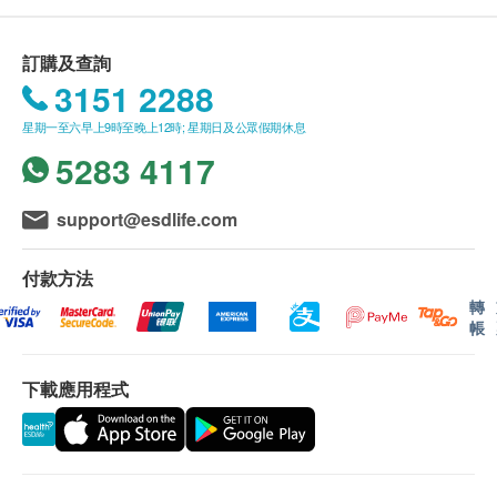
乙型肝炎表面抗原
身高
所有體格檢查並非作為醫務診斷或治療用途。
檢測血液中，乙型肝炎病毒是否實際存在。
脈搏率
如有爭議，健康網購health.ESDlife及德信醫療中
160.0
訂購及查詢
HK$
體重
心保留最後決定權。
3151 2288
血脂
星期一至六早上9時至晚上12時; 星期日及公眾假期休息
報告：
5283 4117
總膽固醇
進行健康檢查後，一般情況下，需大概 4-6 個工作天
高密度膽固醇
跟進檢查報告，工作天不包括星期六、日及公眾假
support@esdlife.com
低密度膽固醇
期。輪侯報告講解時間會因應不同情況(如個別化驗專
三酸甘油脂
案所需時間或客人指明特定時段)而有所延長。健康檢
付款方法
查包含詳細書面驗身報告。
糖尿
轉
帳
空腹血糖
免責聲明：
肝功能
下載應用程式
所有健康檢查/服務並非作為醫務診斷或治療用
途。當閣下身體健康出現任何疾病徵兆時，應立即
谷丙轉氨酵素
谷草轉氨酵素
諮詢有認可資格的醫生，作出診斷及治療。
鹼性磷酸酶
本服務/產品由商戶提供。生活易【健康網購