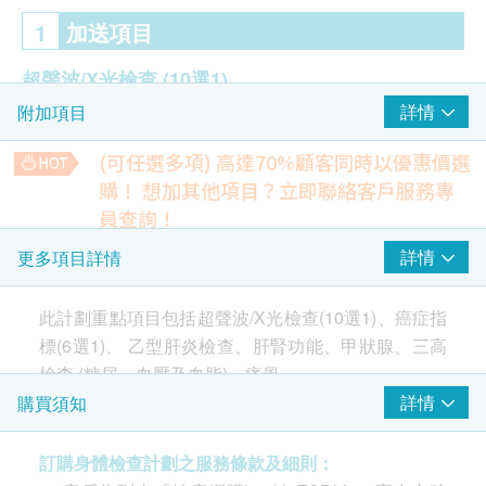
1
加送項目
超聲波/X光檢查
(10選1)
詳情
附加項目
甲狀腺超聲波
乳房超聲波 - 女士
(可任選多項) 高達70%顧客同時以優惠價選
盆腔超聲波（子宮/卵巢/膀胱）- 女士
購！
想加其他項目？立即聯絡客戶服務專
肝臟超聲波
員查詢！
膽超聲波
超薄柏氏抹片檢查
詳情
更多項目詳情
脾臟超聲波
一種子宮頸篩檢方法，用於檢測子宮頸潛在的癌前病變和癌化
胰臟超聲波
過程
(只限有性經驗女性)
480.0
腎臟超聲波
此計劃重點項目包括超聲波/X光檢查(10選1)、癌症指
HK$
膀胱及前列腺超聲波 - 男士
標(6選1)、 乙型肝炎檢查、肝腎功能、甲狀腺、三高
胸肺X光片
靜態心電圖
檢查 (糖尿、血壓及血脂)、痛風。
一種常見且無痛的檢查，可快速檢測心臟問題並監測心臟健康
詳情
購買須知
狀況
癌症指標
(6選1)
380.0
超聲波檢查
HK$
癌抗原 125 (卵巢) - 女士
超聲波掃描是一種醫學影像診斷技術，利用高頻率音
訂購身體檢查計劃之服務條款及細則：
癌抗原 15.3 (乳房) - 女士
胸肺X光片