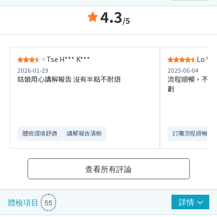
4.3
/5
Tse H*** K***
Lo W**
2026-01-29
2025-06-04
姑娘用心講解報告 沒有半點不耐煩
流程順暢，不需
劃
體檢環境舒適​
講解報告清晰​
訂購流程順暢
查看所有評論
詳情
體檢項目
55