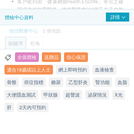
波檢查身體內部器官的結構。
客戶收到由「健康網購health.ESDlife」寄出之確
一種使用 X 光檢查胸部結構和器官的影像測試
癌抗原(肝)
認成功付款電郵後，德信醫療會於3個工作天內致
*中環分店不適用此服務
癌指標 CA 19.9（胰臟癌）
癌症指標
250.0
電客人進行預約。
詳情
體檢中心資料
HK$
癌胚抗原(大腸)
當癌症發生時，身體會出現腫瘤標記，是由身體癌細
客戶必須於預約當天出示身份証及列印訂購確認信
前列腺癌抗原- 男士
德信醫療中心
2 個地點
胞產生的蛋白質或其他物質等，一般可從血液中檢測
碳13幽門螺旋菌呼氣測試
以確認身份。
快速診斷程序，用於識別幽門螺旋桿菌感染
到。透過檢驗該腫瘤標記的濃度，協助評估診斷患
本身體檢查計劃有效期為12個月，客戶必須於12
銅鑼灣
820.0
旺角
HK$
癌。
2
重點項目
個月內(由確認付款日期起計)接受有關檢查，逾期
作廢。
全面體檢
送贈品
信心保證
香港銅鑼灣恩平道28號利園二期24樓2401室
幽門螺旋菌抗體
乙型肝炎檢查
乙型肝炎檢查
重點項目
請注意：新冠疫苗前健康檢查進行前不會有醫生評
簡單及方便的檢查，檢測在血液中幽門螺旋桿菌抗體
適合18歲或以上人士
網上即時預約
血液檢查
550.0
乙型肝炎表面抗原測試: 測試體內是否潛伏乙型肝炎病
顯示地圖
HK$
估，所有健康檢查/服務並非作為醫務診斷或治療
乙型肝炎表面抗原
毒，若呈陽性反應，即表示有病毒潛伏於體內。
用途，醫護人員不會為客人提供任何新冠疫苗建議
骨骼
星期一至六：9:00a.m. – 18:30p.m.
癌症指標
糖尿
乙型肝炎
腎功能
血脂
乳房超聲波 (雙邊）
或選擇
。
星期日及公眾假期：休息
一種安全、無痛的影像檢查，用於檢查乳房組織
3
基本項目
大便隱血測試
電話：2951 1988
肝炎及兒童疫苗注射必須經醫生評估是否適合進行
甲狀腺
超聲波
泌尿情況
X光
1,150.0
HK$
疫苗注射。如醫生認為不適合注射疫苗，將取消此
基本健康評估
肝
2天內可預約
計劃的服務，全數費用退回
（不包括新冠疫苗相關
乙型肝炎表面抗體
個人健康分析問卷
檢測血液中是否有乙型肝炎抗體
計劃）
。
280.0
血壓
HK$
訂購一經確認，不設更改已訂購的計劃，轉讓給第
體質指標
三者及／或退款。