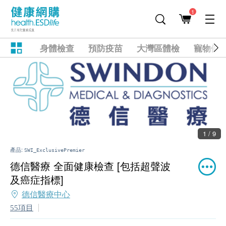
1
身體檢查
預防疫苗
大灣區體檢
寵物健
1 / 9
產品:
SWI_ExclusivePremier
德信醫療 全面健康檢查 [包括超聲波
及癌症指標]
德信醫療中心
55項目