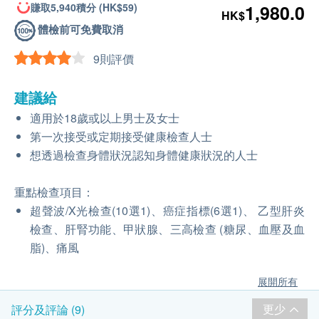
賺取5,940積分 (HK$59)
1,980.0
HK$
體檢前可免費取消
9則評價
建議給
適用於18歲或以上男士及女士
第一次接受或定期接受健康檢查人士
想透過檢查身體狀況認知身體健康狀況的人士
重點檢查項目：
超聲波/X光檢查(10選1)、癌症指標(6選1)、 乙型肝炎
檢查、肝腎功能、甲狀腺、三高檢查 (糖尿、血壓及血
脂)、痛風
展開所有
更少
評分及評論 (9)