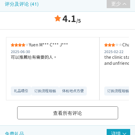
更少
评分及评论 (41)
4.1
/5
Yuen M*** C*** J***
Chang
2025-06-30
2025-02-22
可以推薦给有需要的人。
the clinic staf
and unfriendly
礼品吸引
订购流程顺畅
体检地点方便
订购流程顺畅
查看所有评论
详情
免费礼品