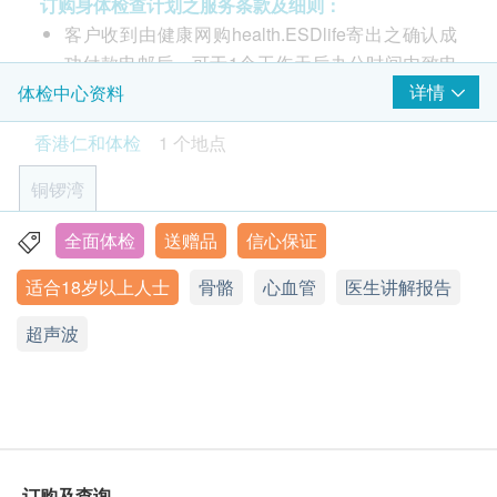
订购身体检查计划之服务条款及细则：
超声波检查
康体检的人士
重点项目
客户收到由健康网购health.ESDlife寄出之确认成
功付款电邮后，可于1个工作天后办公时间内致电
*此体检计划包含空腹血糖需安排在上午9:00-10:30开
上腹部超声波(肝脏、肝内胆管、肝门静脉、胆囊、总
2156 5857 或 Whatsapp 5726 4497 预约服务。
详情
体检中心资料
始进行
胆管)
客户于完成检查后14工作天收到电子报告。 ( 星期
*此体检计划只限铜锣湾世贸中心分店，预约期为逢星
超声波(脾脏)
香港仁和体检
1 个地点
六、日及公众假期不计算在内 ; 如遇恶劣天气情况
期二、四、六（公众假期除外）
胰脏超声波
( 8号或以上颱风信号 / 黑色暴雨 ) 化验所均会暂停
铜锣湾
癌症指标
运作，报告亦相应会延迟完成时间 )
重点项目
$800 AEON 礼券
请注意: 由2021年9月1日起订购之身体检查计划或
全面体检
送赠品
信心保证
铜锣湾告士打道280号世贸中心34楼3401-03室
甲种胎蛋白 (肝癌)
疫苗计划，有效期为3个月，逾期作废。
胰脏肿瘤标记(CA19.9)
适合18岁以上人士
骨骼
心血管
医生讲解报告
显示地图
由注册护士负责疫苗接种程序。
乳癌风险评估
所有计划只适用于1人享用及只可享用1次 (不包括
重点项目
超声波
热线电话：(852) 2156 5857
2人同行计划)，亦不可兑换成现金及不可转换为其
星期一，三，四: 8:30a.m. - 6:00p.m
乳房肿瘤指标 (癌抗原 15.3) (女士)
星期二，五至日及公众假期: 休息
他产品及服务。
客户于进行服务前，必须出示有效身份证明文件以
大肠癌风险评估
重点项目
作登记。
癌胚抗原
客户于进行服务前，应清楚并同意本公司所安排之
订购及查询
服务及内容。