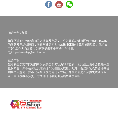
网购health.ESDlife概不负责。一切有关的索偿或
心脏检查
查询，须向提供服务之体检中心或商户提出。
静态心电图
基本健康评估
商户合作 / 加盟
身高
如阁下拥有任何健康相关之服务及产品，并有兴趣成为健康网购 health.ESDlife
的服务及产品供应商，欢迎与健康网购 health.ESDlife业务发展部联络。我们会
体重
于2个工作天内回覆，为阁下提供更多有关合作详情。
电邮:
partnership@esdlife.com
身高体重比例指数分析
理想体重
重要声明：
生活易会员於本网站内所发表的全部内容为即时更新，因此生活易不会预先审查
血压
任何内容，并不会保证其准确性丶完整性及质量。此外，会员所发表的全部内容
均属个人意见，并不代表生活易之言论及立场。如从而引起任何损失或法律纠
臀围
纷，生活易概不负责。有关详情请参阅生活易的免责声明。
腰臀围比值
腰围量度
下肢水肿
胸围
吸气胸围
血脂