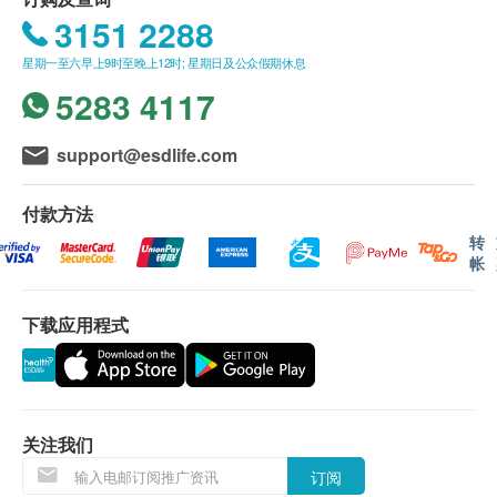
鼻咽癌风险评估
重点项目
3151 2288
如体检计划包含空腹血糖需安排在上午9:00-10:00
病毒抗体检验 EBV
开始进行。
星期一至六早上9时至晚上12时; 星期日及公众假期休息
订购一经确认，不设更改已订购的计划，转让给第
5283 4117
卵巢癌风险评估
重点项目
三者或退款。
卵巢肿瘤指标 (癌抗原125) (只限女性)
所有身体检查计划并非作为医务诊断或治疗用途。
support@esdlife.com
所有身体检验计划由 香港仁和体检 提供。
癌症筛检
重点项目
如有任何争议，健康网购health.ESDlife 及 香港仁
付款方法
和体检 将保留最终决定权。
前列腺癌筛检 (PSA) (只限男性)
转
帐
肺功能
重点项目
免责声明：
所有健康检查/服务并非作为医务诊断或治疗用
下载应用程式
胸部X光
途。当阁下身体健康出现任何疾病征兆时，应立即
女士检查项目
咨询有认可资格的医生，作出诊断及治疗。
重点项目
本服务/产品由商户提供。生活易【健康网购
子宫颈抹片检查
health.ESDlife】并没有经营或提供本服务/产品。
关注我们
有关此服务/产品的错漏或延误，或因使用此服务/
订阅
3
基本项目
产品而引致的损失、损害、受伤或法律诉讼，健康