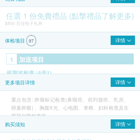
任選 1 份免費禮品 (點撃禮品了解更多)
$800 百佳电子礼券
详情
体检项目
97
1
加送项目
超声波检查
(4选1)
详情
更多项目详情
甲状腺
颈动脉内膜厚度
重点包含: 肿瘤标记检查(鼻咽癌、前列腺癌、乳房、
前列腺 (只限男性)
卵巢肿瘤) 、胸腹X光、心电图、脊椎、妇科检查及生
乳房 (只限女性)
$800 丰泽电子礼券
育荷尔蒙检查等
详情
购买须知
2
重点项目
18岁以上之男女适合需要深入检查的人士需要全面健