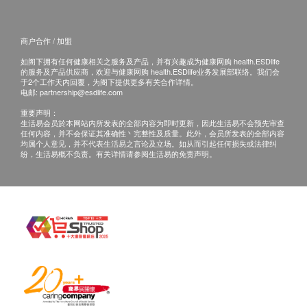
(1)亲身听取报告：亲身或授权亲友前往本中心
嗜碱性粒细胞
(2) 电话讲解报告：亲身或授权亲友自取报告
红血球计数
(3) 电话讲解报告：如选择以邮寄报告需要另行收费
商户合作 / 加盟
血红蛋白
(客人需自行承担邮寄报告之风险。 )
血球容积
如阁下拥有任何健康相关之服务及产品，并有兴趣成为健康网购 health.ESDlife
的服务及产品供应商，欢迎与健康网购 health.ESDlife业务发展部联络。我们会
紅血球平均體積
于2个工作天内回覆，为阁下提供更多有关合作详情。
免责声明：
电邮:
partnership@esdlife.com
红血球平均红蛋白
所有健康检查/服务并非作为医务诊断或治疗用
红血球平均血红素浓度
重要声明：
生活易会员於本网站内所发表的全部内容为即时更新，因此生活易不会预先审查
途。 当阁下身体健康出现任何疾病征兆时，应立
红细胞分布比较
任何内容，并不会保证其准确性丶完整性及质量。此外，会员所发表的全部内容
均属个人意见，并不代表生活易之言论及立场。如从而引起任何损失或法律纠
即咨询有认可资格的医生，作出诊断及治疗。
血小板数目
纷，生活易概不负责。有关详情请参阅生活易的免责声明。
本服务/产品由商户提供。 生活易【健康网
痛风
购 health. ESDlife】并没有经营或提供本服务/产
品。 有关此服务/产品的错漏或延误，或因使用此
尿酸
服务/产品而引致的损失、损害、受伤或法律诉
讼，健康网购health. ESDlife概不负责。 一切有关
的索偿或查询，须向提供服务之体检中心或商户提
出。