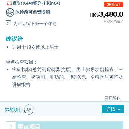
赚取10,440积分 (HK$104)
26% off
体检前可免费取消
3,480.0
HK$
HK$4,720.0
为产品留下第一个评论
建议给
适用于18岁或以上男士
重点检查项目：
癌症指标(总前列腺特异抗原)、男士排尿功能检查、三
高检查、肾功能、肝功能、肺部X光、全科医生咨询及
讲解报告
展开所有
详情
体检项目
36
1
重点项目