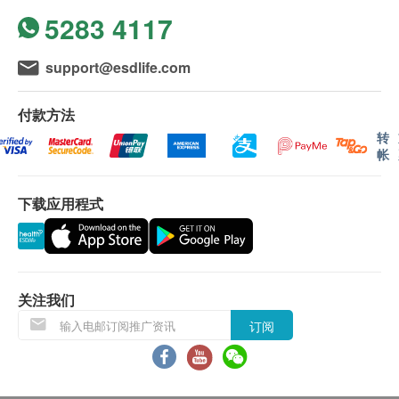
5283 4117
糖尿
糖化血色素
有效期
470.0
HK$
本身体检查计划有效期为六个月，客人必须于六个月
空腹血糖
support@esdlife.com
内(由确认付款日期起计)接受有关检查，逾期作废。
肝功能
付款方法
报告
谷草转氨酶
转
进行健康检查后，一般情况下，需大概7至10个工作
帐
谷丙转氨酶
天跟进检查报告， 工作天不包括星期六、日及公众假
肾功能
期。 轮候报告讲解时间会因应不同情况(如个别化验
下载应用程式
项目所需时间或客人指明特定时段)而有所延长。
肌酸酐
A. 本地客户:
血液检查
(1) 亲身听取报告：亲身或授权亲友前往本中心
(2) 电话讲解报告：亲身或授权亲友自取报告
关注我们
白血球
(3) 电话讲解报告：以平邮方式邮寄报告 (客人需自行
中性白血球
订阅
承担邮寄报告之风险。 )
淋巴细胞
单核细胞
B. 国内客户或海外客人
嗜酸性粒细胞