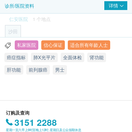
全科医生电话讲解报告
电客人预约身体检查的日期及时间。客人亦可在订单
详情
诊所/医院资料
2) 须定时服药人士可继续按时服药(治糖尿病的药除
甲状腺超声波
检查甲状腺的大小、形状和结构是否存在异常，例如结节、肿
确认后一个工作天致电及经WhatsApp联络本中心进
外)。
瘤、甲状腺炎或囊肿等。
仁安医院
1 个地点
2
基本项目
行预约 (电话：2608 3170 / WhatsApp: 9178 9863)。
1,300.0
HK$
- 客人必须于预约当天出示身份证明文件及列印订购
沙田
基本健康评估
确认信以确认身份。
肝脏、胆囊、胆道超声波
- 所有身体检查计划有效期为六个月，客人必须于六
1,800.0
体重
私家医院
信心保证
适合所有年龄人士
HK$
沙田大围富健街18号医院大楼2楼
个月内(由确认付款日期起计)完成有关检查，逾期作
身高
癌症指标
肺X光平片
全面体检
肾功能
显示地图
废。
血压
维他命D
900.0
- 订购一经确认，不可更改已订购之检查项目或退
HK$
脉搏率
肝功能
电话：(852) 2608 3170
前列腺癌
男士
款。
病历评估
星期一至五︰上午8时30分至下午5时30分
水痘抗体
体质指标
星期六︰上午8时30分至下午1时
- 进行身体检查后，一般情况下大约需要7至10个工作
600.0
HK$
星期日及公众假期︰休息
天跟进检查报告，工作天不包括星期日及公众假期。
血脂
轮候报告讲解时间会因应不同情况(如个别化验项目所
上腹部超声波
需时间或客人指明特定时段)而有所延长。
胆固醇
2,800.0
HK$
订购及查询
- 所有身体检查并非作医疗诊断或治疗用途。 - 如有任
甘油三酯
3151 2288
何争议，「健康网购health.ESDlife」及仁安医院将保
高密度胆固醇
全腹超声波
4,000.0
留最终决定权。
低密度胆固醇
HK$
星期一至六早上9时至晚上12时; 星期日及公众假期休息