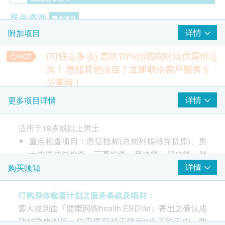
医生咨询
重点项目
详情
附加项目
全科医生会诊(单次)
(可任选多项) 高达70%顾客同时以优惠价选
癌症指标
重点项目
购！
想加其他项目？立即联络客户服务专
总前列腺癌抗原 (只限男士)
员查询！
大便潜血
前列腺癌风险评估
详情
更多项目详情
重点项目
180.0
HK$
尿流速测试
适用于18岁或以上男士
鈣
国际前列腺症状评分
重点检查项目：癌症指标(总前列腺特异抗原)、男
180.0
HK$
剩尿测试
士排尿功能检查、三高检查、肾功能、肝功能、肺
X光
部X光、全科医生咨询及讲解报告
详情
购买须知
静卧心电图
重点项目
670.0
HK$
胸部X光
订购身体检查计划之服务条款及细则：
注意事项：
前列腺超声波(经腹部)
报告
客人收到由「健康网购health.ESDlife」寄出之确认成
1) 检查需禁食八小时或以上，包括香口胶、喉糖，清
重点项目
1,200.0
HK$
功付款电邮后，仁安医院将于随后2个工作天内，致
水除外。