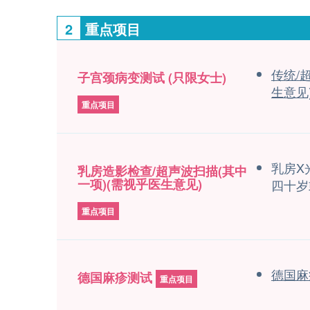
2
重点项目
传统/
子宫颈病变测试 (只限女士)
生意见
重点项目
乳房X
乳房造影检查/超声波扫描(其中
一项)(需视乎医生意见)
四十岁
重点项目
德国麻
德国麻疹测试
重点项目