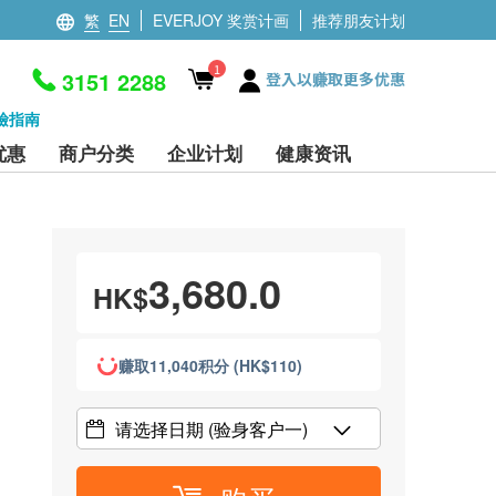
繁
EN
EVERJOY 奖赏计画
推荐朋友计划
1
3151 2288
登入以赚取更多优惠
檢指南
优惠
商户分类
企业计划
健康资讯
3,680.0
HK$
赚取11,040积分 (HK$110)
请选择日期
(验身客户一)