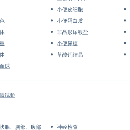
小便皮细胞
色
小便蛋白质
体
非晶形尿酸盐
重
小便尿糖
体
草酸钙结晶
血球
清试验
状腺、胸部、腹部
神经检查