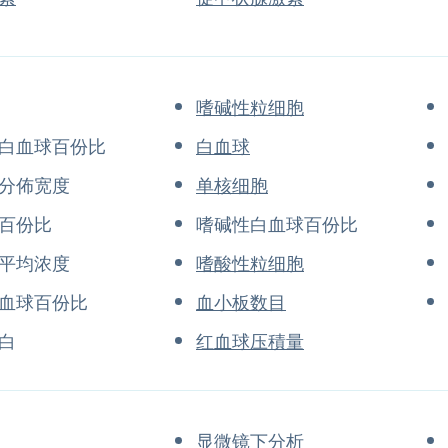
嗜碱性粒细胞
白血球百份比
白血球
分佈宽度
单核细胞
百份比
嗜碱性白血球百份比
平均浓度
嗜酸性粒细胞
血球百份比
血小板数目
白
红血球压積量
显微镜下分析