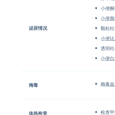
小便酮
小便颜
泌尿情况
颗粒柱
小便比
透明柱
小便白
梅毒血
梅毒
检查甲
体格检查