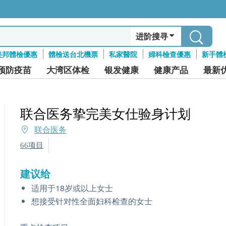
进阶搜寻
美邦體檢優惠
體檢送台北機票
私家醫院
婦科檢查優惠
新手體
预防疫苗
大湾区体检
银发健康
健康产品
最新
联合医务挚完美女仕验身计划
联合医务
66项目
建议给
适用于18岁或以上女士
想接受针对性全面妇科检查的女士