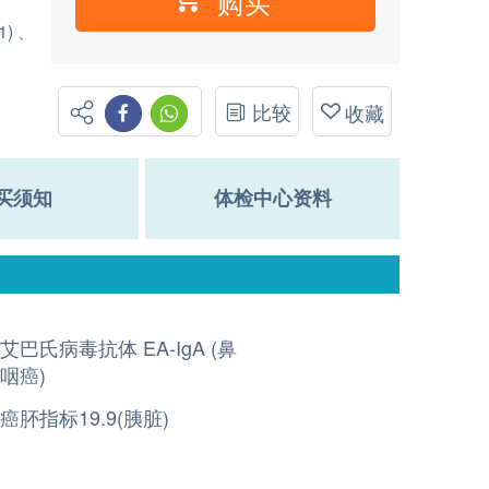
购买
) 、
比较
收藏
买须知
体检中心资料
艾巴氏病毒抗体 EA-IgA (鼻
咽癌)
癌肧指标19.9(胰脏)