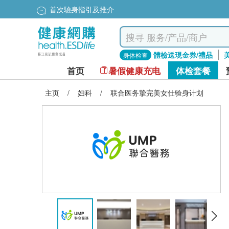
首次驗身指引及推介
體檢送現金券/禮品
身体检查
首页
暑假健康充电
体检套餐
主页
/
妇科
/
联合医务挚完美女仕验身计划