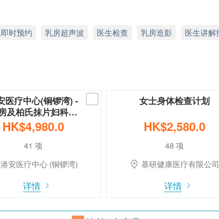
上即时预约
乳房超声波
医生检查
乳房造影
医生讲解
安医疗中心(铜锣湾) -
女士身体检查计划
房及柏氏抹片妇科…
HK$4,980.0
HK$2,580.0
41 项
48 项
港安医疗中心 (铜锣湾)
基研健康医疗有限公
详情
详情