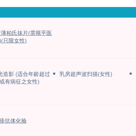
超薄柏氏抹片(需视乎医
)(只限女性)
光造影 (适合年龄超过
乳房超声波扫描(女性)
或有病征之女性)
疹抗体化验