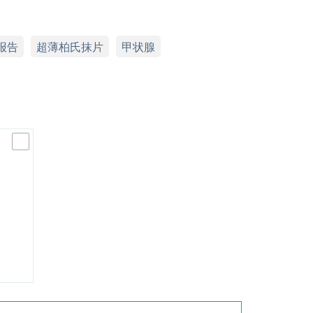
报告
超薄柏氏抹片
甲状腺
司