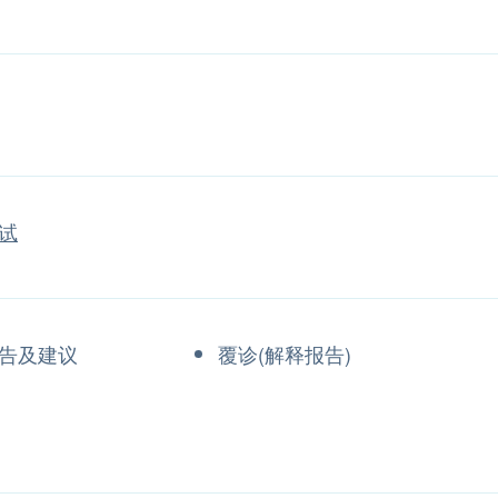
试
告及建议
覆诊(解释报告)