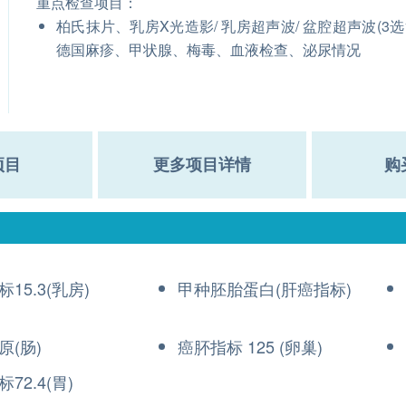
重点检查项目：
柏氏抹片、乳房X光造影/ 乳房超声波/ 盆腔超声波(3选1
德国麻疹、甲状腺、梅毒、血液检查、泌尿情况
项目
更多项目详情
购
15.3(乳房)
甲种胚胎蛋白(肝癌指标)
原(肠)
癌肧指标 125 (卵巢)
72.4(胃)