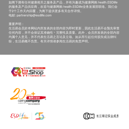
BRCA1和BRCA2基因变异而导致的遗传性乳腺癌
如阁下拥有任何健康相关之服务及产品，并有兴趣成为健康网购 health.ESDlife
的服务及产品供应商，欢迎与健康网购 health.ESDlife业务发展部联络。我们会
和卵巢癌综合征在家族病史或早发性疾病诊断中很
于2个工作天内回覆，为阁下提供更多有关合作详情。
电邮:
partnership@esdlife.com
常见。
重要声明：
生活易会员於本网站内所发表的全部内容为即时更新，因此生活易不会预先审查
卵巢癌遗传性乳腺癌和卵巢癌综合征是卵巢癌的最
任何内容，并不会保证其准确性丶完整性及质量。此外，会员所发表的全部内容
均属个人意见，并不代表生活易之言论及立场。如从而引起任何损失或法律纠
常见原因。
纷，生活易概不负责。有关详情请参阅生活易的免责声明。
子宫癌林奇综合症(Lynch syndrome)是最常见的子
宫癌遗传病因。
肠癌遗传性大肠癌综合症通常分为两种类型：林奇
综合症((Lynch syndrome)和息肉病综合症
(polyposis syndromes)。林奇综合症也称为遗传性
非息肉性结肠癌（HNPCC ），由EPCAM，
MLH1，MSH2，MSH6和PMS2中的致病性变异引
起，是结肠直肠癌的最常见遗传原因。息肉病综合
症的特征是许多癌前息肉的发展，可能变得恶性。