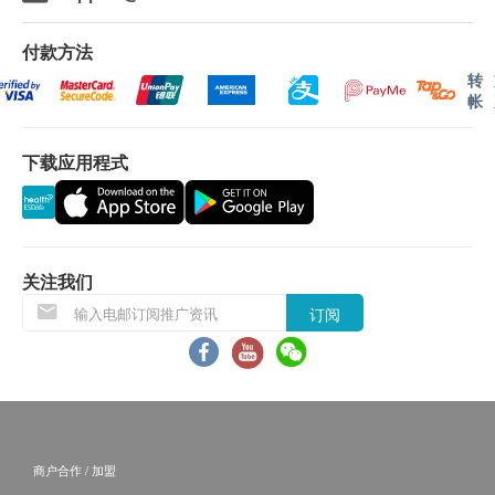
网购health.ESDlife概不负责。一切有关的索偿或
查询，须向提供服务之体检中心或商户提出。
付款方法
转
帐
测试服务单张(
按此查阅PDF
)
下载应用程式
https://view.publitas.com/invitae/b134_invitae_hereditary_
癌症基因检测告诉您什么？
呈阳性结果= 晚期罹患癌症的风险更高
关注我们
基因测试可以确认诊断，并有助于治疗决定。
订阅
该测试是专门为可遗传变种(heritable germline
mutations) 的基因，不适用于检测肿瘤组织中的细
胞突变(somatic mutations in tumor tissue)。
香港最常见的遗传性癌症
商户合作 / 加盟
乳癌