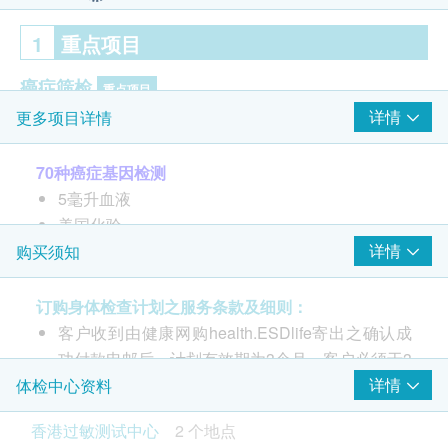
1
重点项目
癌症筛检
重点项目
详情
更多项目详情
乳房和妇科（乳房，卵巢，子宫）
泌尿生殖系统（肾/泌尿道，前列腺）
70种癌症基因检测
5毫升血液
2
基本项目
美国化验
约3至4星期报告
详情
购买须知
癌症筛检
如果呈阳性结果，将会免费转介专科医生咨询服务
脑/神经系统
一次!
订购身体检查计划之服务条款及细则：
胃肠道（大肠，胃，胰腺）
客户收到由健康网购health.ESDlife寄出之确认成
分析了主要器官系统中与遗传性癌症相关的70个基
功付款电邮后，计划有效期为3个月，客户必须于3
内分泌（甲状腺，副神经节瘤/嗜铬细胞瘤，甲状旁腺，
因，包括：
个月内(由确认付款日期起计)接受有关测试，逾期
详情
体检中心资料
垂体）
乳房和妇科（乳房，卵巢，子宫）
作废。
皮肤（黑色素瘤，基底细胞癌）
香港过敏测试中心
2 个地点
胃肠道（大肠，胃，胰腺）
进行过敏测试后，因应不同测试计划，一般情况