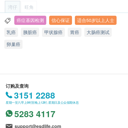
内分泌（甲状腺，副神经节瘤/嗜铬细胞瘤，甲状
下，可于10至14个工作天跟进检查报告。
湾仔
旺角
旁腺，垂体）
报告可以电邮给客户，或客户可亲身往麦迪体检中
泌尿生殖系统（肾/泌尿道，前列腺）
心领取。
癌症基因检测
信心保证
适合50岁以上人士
香港过敏测试中心
皮肤（黑色素瘤，基底细胞癌）
订购一经确认，不设退款。
乳癌
胰脏癌
甲状腺癌
胃癌
大肠癌测试
脑/神经系统
显示地图
如有争议，香港过敏测试中心 及 健康网购 health.
ESDlife 保留最后决定权。
卵巢癌
星期一至五: 9:00a.m – 6:00p.m & 9:00p.m – 10:00p.m
所有测试并非作为医务诊断或治疗用途，是次检测
完整测试清单
星期六、日及公众假期：休息
只属筛选测试。
免责声明：
所有健康检查/服务并非作为医务诊断或治疗用
订购及查询
途。当阁下身体健康出现任何疾病征兆时，应立即
3151 2288
咨询有认可资格的医生，作出诊断及治疗。
本服务/产品由商户提供。生活易【健康网购
星期一至六早上9时至晚上12时; 星期日及公众假期休息
health.ESDlife】并没有经营或提供本服务/产品。
遗传性癌症及其参考信息(
按此查阅PDF
)
5283 4117
有关此服务/产品的错漏或延误，或因使用此服务/
产品而引致的损失、损害、受伤或法律诉讼，健康
support@esdlife.com