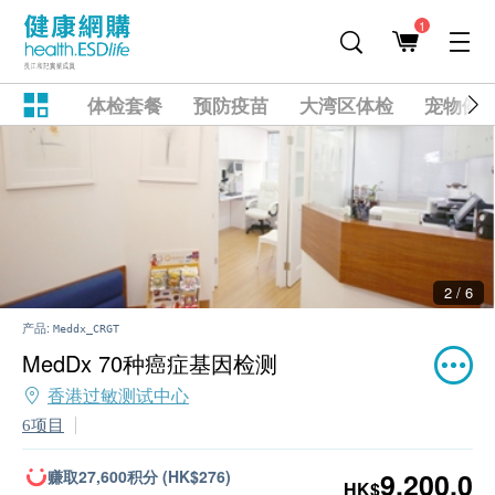
1
体检套餐
预防疫苗
大湾区体检
宠物健
2 / 6
产品:
Meddx_CRGT
MedDx 70种癌症基因检测
香港过敏测试中心
6项目
赚取27,600积分 (HK$276)
9,200.0
HK$