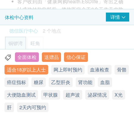
客户收到由「健康网购health.ESDlife」寄出之确
一种使用X 光检查胸部结构和器官的影像测试
癌抗原15.3 (乳房) - 女士
癌症指标
<br />当癌症发生时，身体会出现肿瘤标记，
认成功付款电邮后，德信医疗会于3个工作天内致
*中环分店不适用此服务
癌指标CA 19.9（胰脏癌）
是由身体癌细胞产生的蛋白质或其他物质等，一般可
250.0
电客人进行预约。
详情
体检中心资料
HK$
癌抗原(肝)
从血液中检测到。透过检验该肿瘤标记的浓度，协助
客户必须于预约当天出示身份证及列印订购确认信
癌胚抗原(大肠)
德信医疗中心
2 个地点
评估诊断患癌。
碳13幽门螺旋菌呼气测试
以确认身份。
快速诊断程序，用于识别幽门螺旋杆菌感染
本身体检查计划有效期为12个月，客户必须于12
铜锣湾
820.0
旺角
HK$
乙型肝炎检查
<br />乙型肝炎表面抗原测试: 测试体内
2
重点项目
个月内(由确认付款日期起计)接受有关检查，逾期
是否潜伏乙型肝炎病毒，若呈阳性反应，即表示有病
作废。
全面体检
送赠品
信心保证
香港铜锣湾恩平道28号利园二期24楼2401室
幽门螺旋菌抗体
乙型肝炎检查
毒潜伏于体内。
重点项目
请注意：新冠疫苗前健康检查进行前不会有医生评
简单及方便的检查，检测在血液中幽门螺旋杆菌抗体
适合18岁以上人士
网上即时预约
血液检查
骨骼
550.0
显示地图
HK$
估，所有健康检查/服务并非作为医务诊断或治疗
乙型肝炎表面抗原
用途，医护人员不会为客人提供任何新冠疫苗建议
癌症指标
星期一至六：9:00a.m. – 18:30p.m.
糖尿
乙型肝炎
肾功能
血脂
乳房超声波 (双边）
或选择
。
星期日及公众假期：休息
一种安全、无痛的影像检查，用于检查乳房组织
3
基本项目
大便隐血测试
电话：2951 1988
肝炎及儿童疫苗注射必须经医生评估是否适合进行
甲状腺
超声波
泌尿情况
X光
1,150.0
HK$
疫苗注射。如医生认为不适合注射疫苗，将取消此
基本健康评估
肝
2天内可预约
计划的服务，全数费用退回
（不包括新冠疫苗相关
个人健康分析问卷
计划）
。
血压
订购一经确认，不设更改已订购的计划，转让给第
体质指标
三者及／或退款。