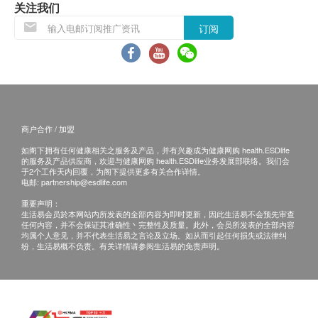
关注我们
health.ESDlife】并没有经营或提供本服务/产品。
肾功能
订阅
有关此服务/产品的错漏或延误，或因使用此服务/
产品而引致的损失、损害、受伤或法律诉讼，健康
钾
网购health.ESDlife概不负责。一切有关的索偿或
尿素
查询，须向提供服务之体检中心或商户提出。
肌酸酐
甲状腺
商户合作 / 加盟
游离甲状腺素
如阁下拥有任何健康相关之服务及产品，并有兴趣成为健康网购 health.ESDlife
的服务及产品供应商，欢迎与健康网购 health.ESDlife业务发展部联络。我们会
于2个工作天内回覆，为阁下提供更多有关合作详情。
血液检查
电邮:
partnership@esdlife.com
血色素
重要声明：
生活易会员於本网站内所发表的全部内容为即时更新，因此生活易不会预先审查
红细胞平均血红素
任何内容，并不会保证其准确性丶完整性及质量。此外，会员所发表的全部内容
均属个人意见，并不代表生活易之言论及立场。如从而引起任何损失或法律纠
红血球平均血红素浓度
纷，生活易概不负责。有关详情请参阅生活易的免责声明。
红细胞平均体积
血小板数目
红血球压积量
红血球沉降率