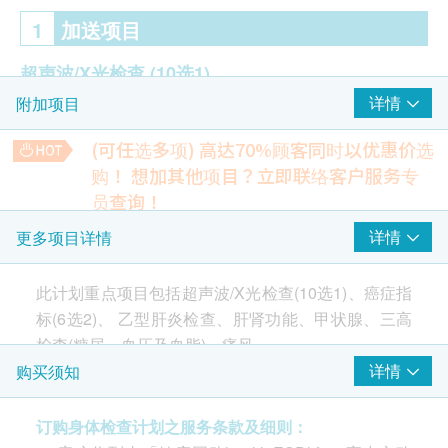
1
加送项目
超声波/X光检查
(10选1)
详情
附加项目
甲状腺超声波
肝脏超声波
(可任选多项) 高达70%顾客同时以优惠价选
乳房超声波- 女士
购！
想加其他项目？立即联络客户服务专
盆腔超声波（子宫/卵巢/膀胱）- 女士
员查询！
胰脏超声波
超薄柏氏抹片检查
详情
更多项目详情
胸肺X光片
一种子宫颈筛检方法，用于检测子宫颈潜在的癌前病变和癌化
肾脏超声波
过程
(只限有性经验女性)
480.0
脾脏超声波
此计划重点项目包括超声波/X光检查(10选1)、癌症指
HK$
膀胱及前列腺超声波- 男士
标(6选2)、 乙型肝炎检查、肝肾功能、甲状腺、三高
胆超声波
静态心电图
检查(糖尿、血压及血脂)、痛风。
一种常见且无痛的检查，可快速检测心脏问题并监测心脏健康
详情
购买须知
状况
癌症指标
(6选2)
380.0
超声波检查
<br />超声波扫描是一种医学影像诊断技
HK$
前列腺癌抗原- 男士
术，利用高频率音波检查身体内部器官的结构。
订购身体检查计划之服务条款及细则：
癌抗原125 (卵巢) - 女士
胸肺X光片