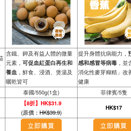
含鐵、鉀及有益人體的微量
提升身體抗病能力，
茄
元素，
可促血紅蛋白再生和
感和感冒等病毒
，並
預
養血
，鮮食、浸酒、煲湯及
消化性麥芽糊精」改
曬乾皆可
健康
泰國/550g(1盒)
菲律賓/5隻
【8折】HK$31.9
HK$17
(原價：
HK$39.9
)