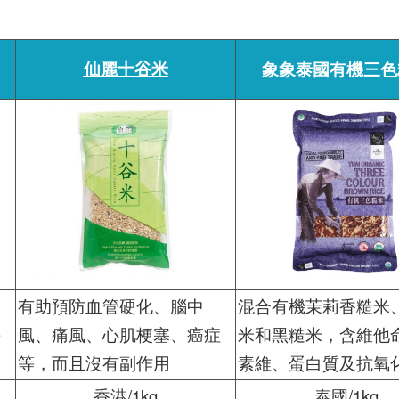
仙麗十谷米
象象泰國有機三色
是
有助預防血管硬化、腦中
混合有機茉莉香糙米
海
風、痛風、心肌梗塞、癌症
米和黑糙米，含維他
等，而且沒有副作用
素維、蛋白質及抗氧
香港/1kg
泰國/1kg