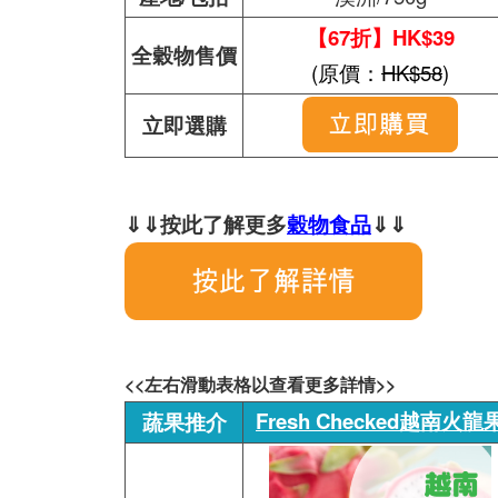
【67折】HK$39
全穀物售價
(原價：
HK$58
)
立即選購
⇓⇓按此了解更多
穀物食品
⇓⇓
<<左右滑動表格以查看更多詳情>>
Fresh Checked越南火龍
蔬果推介