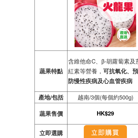
含維他命C、β-胡蘿蔔素及
蔬果特點
紅素等營養，
可抗氧化、
防慢性疾病及心血管疾病
產地/包括
越南/3個(每個約500g)
HK$29
蔬果售價
立即選購