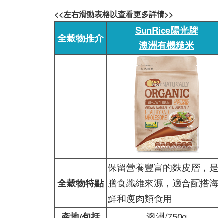
<<左右滑動表格以查看更多詳情>>
SunRice陽光牌
全穀物推介
澳洲有機糙米
保留營養豐富的麩皮層，
全穀物特點
膳食纖維來源，適合配搭
鮮和瘦肉類食用
產地/包括
澳洲/750g