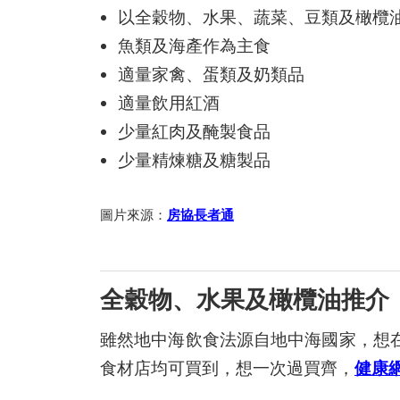
以全穀物、水果、蔬菜、豆類及橄欖
魚類及海產作為主食
適量家禽、蛋類及奶類品
適量飲用紅酒
少量紅肉及醃製食品
少量精煉糖及糖製品
圖片來源：
房協長者通
全穀物、水果及橄欖油推介
雖然地中海飲食法源自地中海國家，想
食材店均可買到，想一次過買齊，
健康