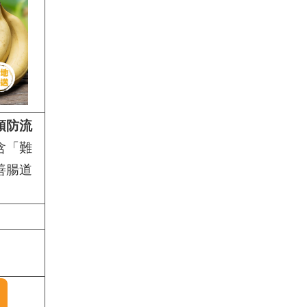
預防流
含「難
善腸道