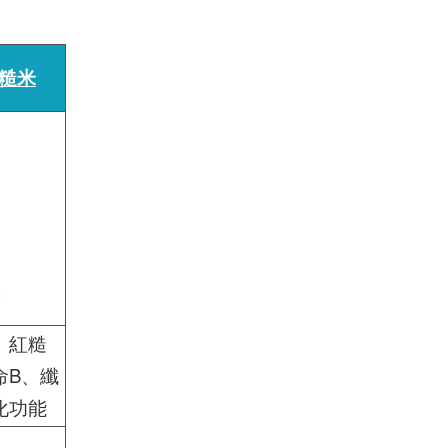
糙米
、紅糙
命B、纖
化功能