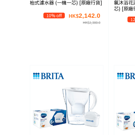
枱式濾水器 (一機一芯) [原廠行貨]
氯沐浴花灑
芯) [原廠
2,142.0
10% off
HK$
12
HK$
2,380.0