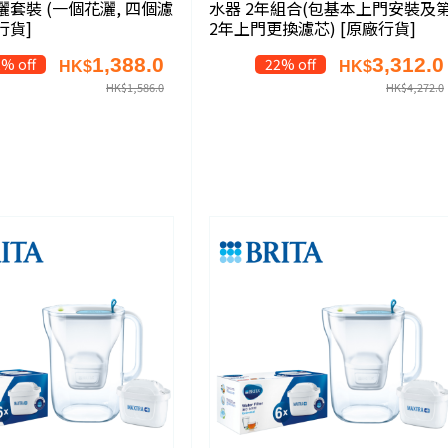
套裝 (一個花灑, 四個濾
水器 2年組合(包基本上門安裝及
行貨]
2年上門更換濾芯) [原廠行貨]
1,388.0
3,312.0
% off
22% off
HK$
HK$
HK$
1,586.0
HK$
4,272.0