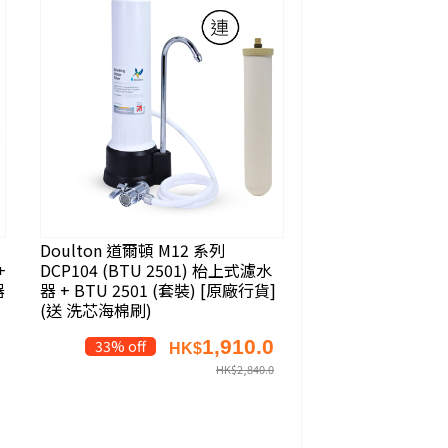
Doulton 道爾頓 M12 系列
+
DCP104 (BTU 2501) 枱上式濾水
器
器 + BTU 2501 (套裝) [原廠行貨]
(送 洗芯海棉刷)
1,910.0
33% off
HK$
HK$
2,840.0