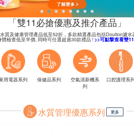
「雙11必搶優惠及推介產品」
一，水質及健康管理產品低至52折，多款精選產品包括Doulto
身體檢查低至半價, 同時可任選超過30款禮品 !
>>
可點撃查看雙1
家用電器系列
保健品系列
空氣清新機系
口腔護理系
列
水質管理優惠系列
更多