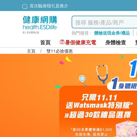
首次驗身指引及推介
熱門搜尋：
體檢送現金券/禮品
首頁
暑假健康充電
身體檢查
主頁
/
雙11必搶優惠