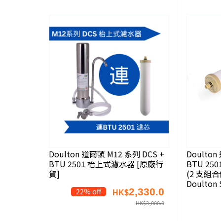
Doulton 道爾頓 M12 系列 DCS +
Doulton
BTU 2501 枱上式濾水器 [原廠行
BTU 25
貨]
(2 支組合
Doulton 
2,330.0
22% off
HK$
HK$
3,000.0