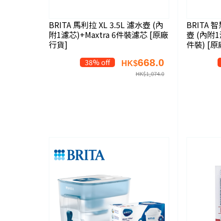
BRITA 馬利拉 XL 3.5L 濾水壺 (內
BRITA 智
附1濾芯)+Maxtra 6件裝濾芯 [原廠
壺 (內附1濾
行貨]
件裝) [
668.0
38% off
HK$
HK$
1,074.0