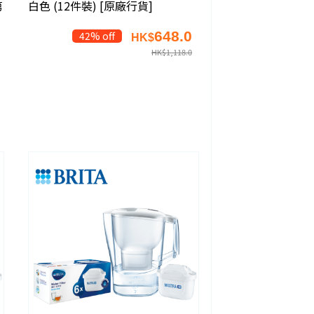
第
白色 (12件裝) [原廠行貨]
648.0
42% off
HK$
HK$
1,118.0