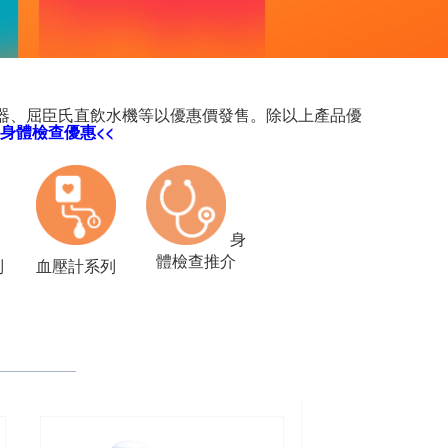
n濾水器、屈臣氏直飲水機等以優惠價發售。除以上產品優
1身體檢查優惠
<<
身
體檢查推介
列
血壓計系列