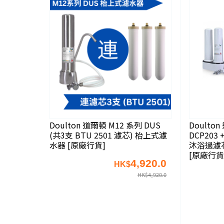
Doulton 道爾頓 M12 系列 DUS
Doulto
(共3支 BTU 2501 濾芯) 枱上式濾
DCP203 
水器 [原廠行貨]
沐浴過濾
[原廠行貨
4,920.0
HK$
HK$
4,920.0