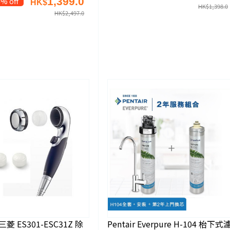
1,399.0
% off
HK$
HK$
1,398.0
HK$
2,497.0
i 三菱 ES301-ESC31Z 除
Pentair Everpure H-104 枱下式